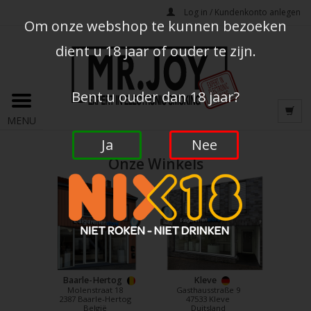
Log in / Kundenkonto anlegen
Om onze webshop te kunnen bezoeken
dient u 18 jaar of ouder te zijn.
Bent u ouder dan 18 jaar?
MENU
Ja
Nee
Onze Winkels
Baarle-Hertog
Kleve
Molenstraat 18
Gasthausstraße 9
2387 Baarle-Hertog
47533 Kleve
België
Duitsland