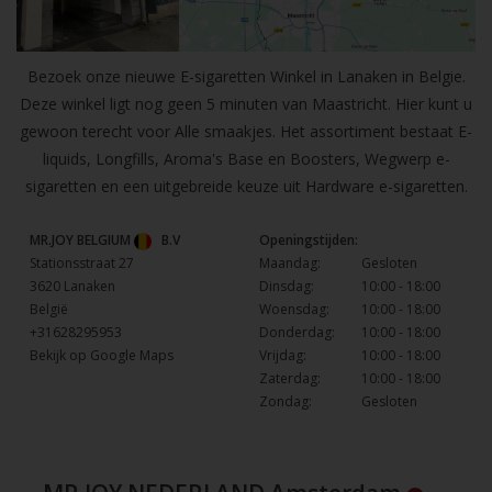
Bezoek onze nieuwe E-sigaretten Winkel in Lanaken in Belgie.
Deze winkel ligt nog geen 5 minuten van Maastricht. Hier kunt u
gewoon terecht voor Alle smaakjes. Het assortiment bestaat E-
liquids, Longfills, Aroma's Base en Boosters, Wegwerp e-
sigaretten en een uitgebreide keuze uit Hardware e-sigaretten.
MR.JOY BELGIUM
B.V
Openingstijden:
Stationsstraat 27
Maandag:
Gesloten
3620 Lanaken
Dinsdag:
10:00 - 18:00
België
Woensdag:
10:00 - 18:00
+31628295953
Donderdag:
10:00 - 18:00
Bekijk op Google Maps
Vrijdag:
10:00 - 18:00
Zaterdag:
10:00 - 18:00
Zondag:
Gesloten