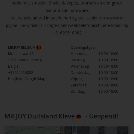
pods met smaken, Shake & Vapes, aroma’s en een groot
aanbod aan hardware.
Het winkelaanbod in baarle hertog kunt u zien op
www.mr-
joy.be
. De winkel is 7 dagen per week telefonisch bereikbaar op
+31622518882
MR.JOY BELGIUM
Openingstijden:
Molenstraat 18
Maandag:
10:00-18:00
2387 Baarle-Hertog
Dinsdag:
10:00-18:00
België
Woensdag:
10:00-18:00
+31622518882
Donderdag:
10:00-18:00
Bekijk op Google Maps
Vrijdag:
10:00-18:00
Zaterdag:
10:00-18:00
Zondag:
10:00-18:00
MR.JOY Duitsland Kleve
- Geopend!