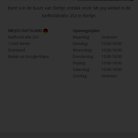
Bent u in de buurt van Berlijn ontdek onze Mr-joy winkel in de
Kiefholztraße 253 in Berlijn.
MR.JOY DUITSLAND
Openingstijden:
Kiefholztraße 253
Maandag:
Gesloten
12435 Berlin
Dinsdag:
10:00-18:00
Duitsland
Woensdag:
10:00-18:00
Bekijk op Google Maps
Donderdag:
10:00-18:00
Vrijdag:
10:00-18:00
Zaterdag:
10:00-18:00
Zondag:
Gesloten