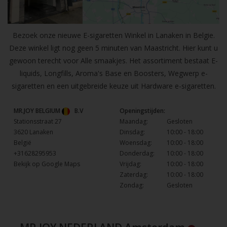
Bezoek onze nieuwe E-sigaretten Winkel in Lanaken in Belgie.
Deze winkel ligt nog geen 5 minuten van Maastricht. Hier kunt u
gewoon terecht voor Alle smaakjes. Het assortiment bestaat E-
liquids, Longfills, Aroma's Base en Boosters, Wegwerp e-
sigaretten en een uitgebreide keuze uit Hardware e-sigaretten.
MR.JOY BELGIUM
B.V
Openingstijden:
Stationsstraat 27
Maandag:
Gesloten
3620 Lanaken
Dinsdag:
10:00 - 18:00
België
Woensdag:
10:00 - 18:00
+31628295953
Donderdag:
10:00 - 18:00
Bekijk op Google Maps
Vrijdag:
10:00 - 18:00
Zaterdag:
10:00 - 18:00
Zondag:
Gesloten