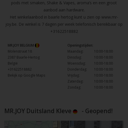
pods met smaken, Shake & Vapes, aroma’s en een groot
aanbod aan hardware.
Het winkelaanbod in baarle hertog kunt u zien op
www.mr-
joy.be
. De winkel is 7 dagen per week telefonisch bereikbaar op
+31622518882
MR.JOY BELGIUM
Openingstijden:
Molenstraat 18
Maandag:
10:00-18:00
2387 Baarle-Hertog
Dinsdag:
10:00-18:00
België
Woensdag:
10:00-18:00
+31622518882
Donderdag:
10:00-18:00
Bekijk op Google Maps
Vrijdag:
10:00-18:00
Zaterdag:
10:00-18:00
Zondag:
10:00-18:00
MR.JOY Duitsland Kleve
- Geopend!