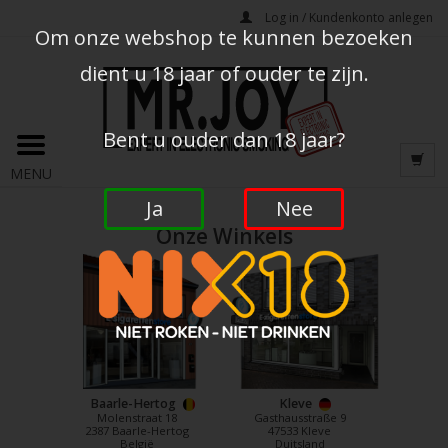
Log in / Kundenkonto anlegen
Om onze webshop te kunnen bezoeken
dient u 18 jaar of ouder te zijn.
Bent u ouder dan 18 jaar?
MENU
Ja
Nee
Onze Winkels
Baarle-Hertog
Kleve
Molenstraat 18
Gasthausstraße 9
2387 Baarle-Hertog
47533 Kleve
België
Duitsland