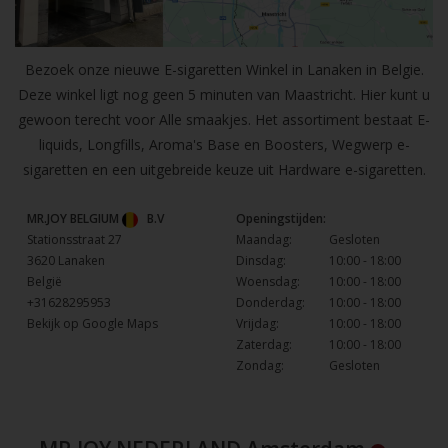
Bezoek onze nieuwe E-sigaretten Winkel in Lanaken in Belgie.
Deze winkel ligt nog geen 5 minuten van Maastricht. Hier kunt u
gewoon terecht voor Alle smaakjes. Het assortiment bestaat E-
liquids, Longfills, Aroma's Base en Boosters, Wegwerp e-
sigaretten en een uitgebreide keuze uit Hardware e-sigaretten.
MR.JOY BELGIUM
B.V
Openingstijden:
Stationsstraat 27
Maandag:
Gesloten
3620 Lanaken
Dinsdag:
10:00 - 18:00
België
Woensdag:
10:00 - 18:00
+31628295953
Donderdag:
10:00 - 18:00
Bekijk op Google Maps
Vrijdag:
10:00 - 18:00
Zaterdag:
10:00 - 18:00
Zondag:
Gesloten