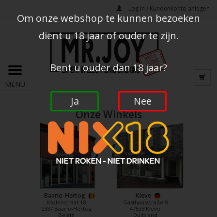
Log in / Kundenkonto anlegen
Om onze webshop te kunnen bezoeken
dient u 18 jaar of ouder te zijn.
Bent u ouder dan 18 jaar?
MENU
Ja
Nee
Onze Winkels
Baarle-Hertog
Kleve
Molenstraat 18
Gasthausstraße 9
2387 Baarle-Hertog
47533 Kleve
België
Duitsland