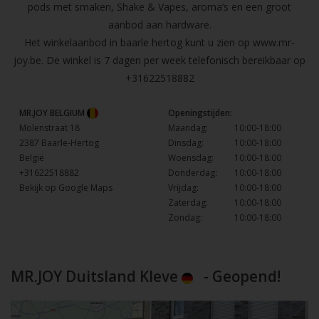
pods met smaken, Shake & Vapes, aroma’s en een groot
aanbod aan hardware.
Het winkelaanbod in baarle hertog kunt u zien op
www.mr-
joy.be
. De winkel is 7 dagen per week telefonisch bereikbaar op
+31622518882
MR.JOY BELGIUM
Openingstijden:
Molenstraat 18
Maandag:
10:00-18:00
2387 Baarle-Hertog
Dinsdag:
10:00-18:00
België
Woensdag:
10:00-18:00
+31622518882
Donderdag:
10:00-18:00
Bekijk op Google Maps
Vrijdag:
10:00-18:00
Zaterdag:
10:00-18:00
Zondag:
10:00-18:00
MR.JOY Duitsland Kleve
- Geopend!