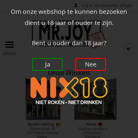
Log in / Kundenkonto anlegen
Om onze webshop te kunnen bezoeken
dient u 18 jaar of ouder te zijn.
Bent u ouder dan 18 jaar?
MENU
Ja
Nee
Onze Winkels
Baarle-Hertog
Kleve
Molenstraat 18
Gasthausstraße 9
2387 Baarle-Hertog
47533 Kleve
België
Duitsland