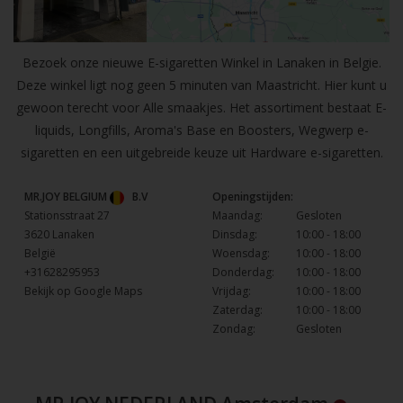
Bezoek onze nieuwe E-sigaretten Winkel in Lanaken in Belgie.
Deze winkel ligt nog geen 5 minuten van Maastricht. Hier kunt u
gewoon terecht voor Alle smaakjes. Het assortiment bestaat E-
liquids, Longfills, Aroma's Base en Boosters, Wegwerp e-
sigaretten en een uitgebreide keuze uit Hardware e-sigaretten.
MR.JOY BELGIUM
B.V
Openingstijden:
Stationsstraat 27
Maandag:
Gesloten
3620 Lanaken
Dinsdag:
10:00 - 18:00
België
Woensdag:
10:00 - 18:00
+31628295953
Donderdag:
10:00 - 18:00
Bekijk op Google Maps
Vrijdag:
10:00 - 18:00
Zaterdag:
10:00 - 18:00
Zondag:
Gesloten