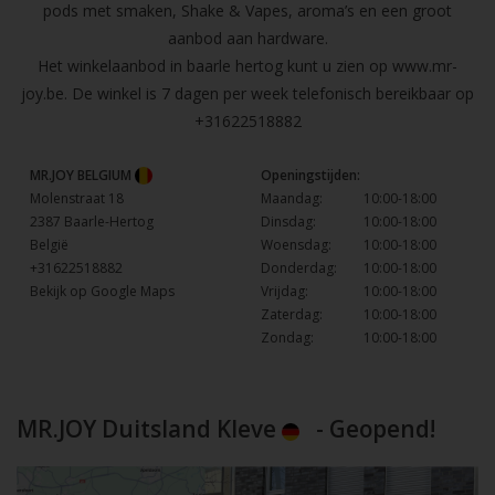
pods met smaken, Shake & Vapes, aroma’s en een groot
aanbod aan hardware.
Het winkelaanbod in baarle hertog kunt u zien op
www.mr-
joy.be
. De winkel is 7 dagen per week telefonisch bereikbaar op
+31622518882
MR.JOY BELGIUM
Openingstijden:
Molenstraat 18
Maandag:
10:00-18:00
2387 Baarle-Hertog
Dinsdag:
10:00-18:00
België
Woensdag:
10:00-18:00
+31622518882
Donderdag:
10:00-18:00
Bekijk op Google Maps
Vrijdag:
10:00-18:00
Zaterdag:
10:00-18:00
Zondag:
10:00-18:00
MR.JOY Duitsland Kleve
- Geopend!