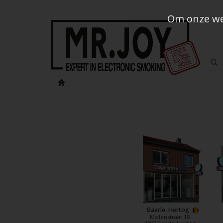
Om onze web
Baarle-Hertog
Molenstraat 18