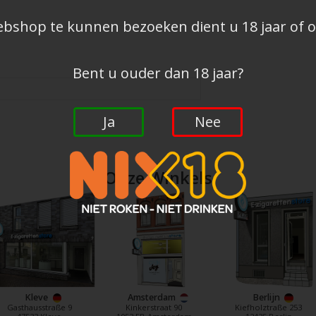
shop te kunnen bezoeken dient u 18 jaar of ou
Bent u ouder dan 18 jaar?
Ja
Nee
Onze Winkels
Kleve
Amsterdam
Berlijn
Gasthausstraße 9
Kinkerstraat 90
Kiefholztraße 253