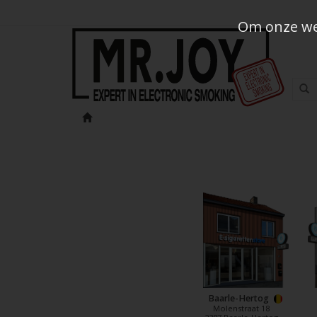
Om onze web
Baarle-Hertog
Molenstraat 18