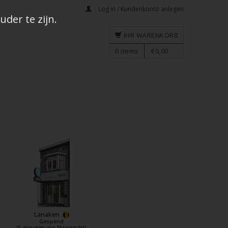
Log in / Kundenkonto anlegen
der te zijn.
IHR WARENKORB
0
items
€0,00
Lanaken
Geopend
(5 minuten van Maastricht)