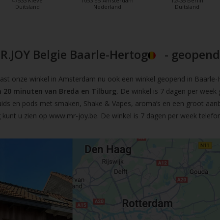
47533 Kleve
1053 EB Amsterdam
12435 Berlin
Duitsland
Nederland
Duitsland
R.JOY Belgie Baarle-Hertog
- geopend!
t onze winkel in Amsterdam nu ook een winkel geopend in Baarle-He
 20 minuten van Breda en Tilburg.
De winkel is 7 dagen per week 
iquids en pods met smaken, Shake & Vapes, aroma’s en een groot aan
 kunt u zien op
www.mr-joy.be
. De winkel is 7 dagen per week telefo