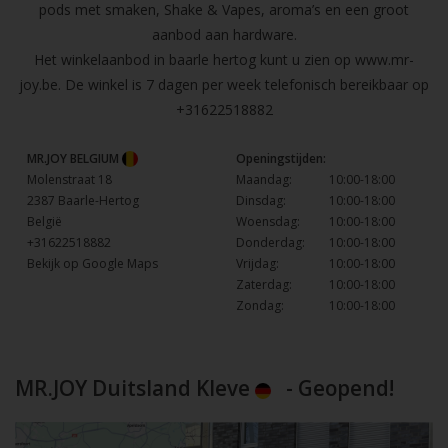
pods met smaken, Shake & Vapes, aroma’s en een groot
aanbod aan hardware.
Het winkelaanbod in baarle hertog kunt u zien op
www.mr-
joy.be
. De winkel is 7 dagen per week telefonisch bereikbaar op
+31622518882
MR.JOY BELGIUM
Openingstijden:
Molenstraat 18
Maandag:
10:00-18:00
2387 Baarle-Hertog
Dinsdag:
10:00-18:00
België
Woensdag:
10:00-18:00
+31622518882
Donderdag:
10:00-18:00
Bekijk op Google Maps
Vrijdag:
10:00-18:00
Zaterdag:
10:00-18:00
Zondag:
10:00-18:00
MR.JOY Duitsland Kleve
- Geopend!