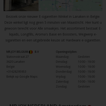
Bezoek onze nieuwe E-sigaretten Winkel in Lanaken in Belgie.
Deze winkel ligt nog geen 5 minuten van Maastricht. Hier kunt u
gewoon terecht voor Alle smaakjes. Het assortiment bestaat E-
liquids, Longfills, Aroma's Base en Boosters, Wegwerp e-
sigaretten en een uitgebreide keuze uit Hardware e-sigaretten.
MR.JOY BELGIUM
B.V
Openingstijden:
Stationsstraat 27
Maandag:
Gesloten
3620 Lanaken
Dinsdag:
10:00 - 18:00
België
Woensdag:
10:00 - 18:00
+31628295953
Donderdag:
10:00 - 18:00
Bekijk op Google Maps
Vrijdag:
10:00 - 18:00
Zaterdag:
10:00 - 18:00
Zondag:
Gesloten