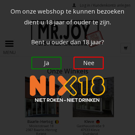
Log in / Kundenkonto anlegen
Om onze webshop te kunnen bezoeken
dient u 18 jaar of ouder te zijn.
Bent u ouder dan 18 jaar?
MENU
Ja
Nee
Onze Winkels
Baarle-Hertog
Kleve
Molenstraat 18
Gasthausstraße 9
2387 Baarle-Hertog
47533 Kleve
België
Duitsland