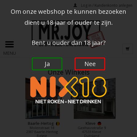
Log in / Kundenkonto anlegen
Om onze webshop te kunnen bezoeken
dient u 18 jaar of ouder te zijn.
Bent u ouder dan 18 jaar?
MENU
Ja
Nee
Onze Winkels
Baarle-Hertog
Kleve
Molenstraat 18
Gasthausstraße 9
2387 Baarle-Hertog
47533 Kleve
België
Duitsland