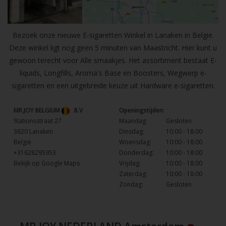
Bezoek onze nieuwe E-sigaretten Winkel in Lanaken in Belgie.
Deze winkel ligt nog geen 5 minuten van Maastricht. Hier kunt u
gewoon terecht voor Alle smaakjes. Het assortiment bestaat E-
liquids, Longfills, Aroma's Base en Boosters, Wegwerp e-
sigaretten en een uitgebreide keuze uit Hardware e-sigaretten.
MR.JOY BELGIUM
B.V
Openingstijden:
Stationsstraat 27
Maandag:
Gesloten
3620 Lanaken
Dinsdag:
10:00 - 18:00
België
Woensdag:
10:00 - 18:00
+31628295953
Donderdag:
10:00 - 18:00
Bekijk op Google Maps
Vrijdag:
10:00 - 18:00
Zaterdag:
10:00 - 18:00
Zondag:
Gesloten