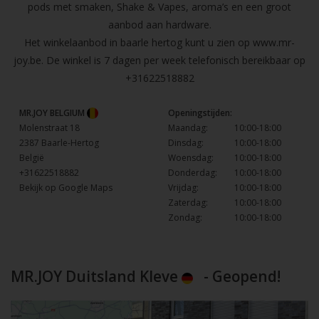
pods met smaken, Shake & Vapes, aroma’s en een groot
aanbod aan hardware.
Het winkelaanbod in baarle hertog kunt u zien op
www.mr-
joy.be
. De winkel is 7 dagen per week telefonisch bereikbaar op
+31622518882
MR.JOY BELGIUM
Openingstijden:
Molenstraat 18
Maandag:
10:00-18:00
2387 Baarle-Hertog
Dinsdag:
10:00-18:00
België
Woensdag:
10:00-18:00
+31622518882
Donderdag:
10:00-18:00
Bekijk op Google Maps
Vrijdag:
10:00-18:00
Zaterdag:
10:00-18:00
Zondag:
10:00-18:00
MR.JOY Duitsland Kleve
- Geopend!