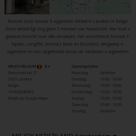
Bezoek onze nieuwe E-sigaretten Winkel in Lanaken in Belgie.
Deze winkel ligt nog geen 5 minuten van Maastricht. Hier kunt u
gewoon terecht voor Alle smaakjes. Het assortiment bestaat E-
liquids, Longfills, Aroma's Base en Boosters, Wegwerp e-
sigaretten en een uitgebreide keuze uit Hardware e-sigaretten.
MR.JOY BELGIUM
B.V
Openingstijden:
Stationsstraat 27
Maandag:
Gesloten
3620 Lanaken
Dinsdag:
10:00 - 18:00
België
Woensdag:
10:00 - 18:00
+31628295953
Donderdag:
10:00 - 18:00
Bekijk op Google Maps
Vrijdag:
10:00 - 18:00
Zaterdag:
10:00 - 18:00
Zondag:
Gesloten