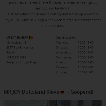
pods met smaken, Shake & Vapes, aroma’s en een groot
aanbod aan hardware.
Het winkelaanbod in baarle hertog kunt u zien op
www.mr-
joy.be
. De winkel is 7 dagen per week telefonisch bereikbaar op
+31622518882
MR.JOY BELGIUM
Openingstijden:
Molenstraat 18
Maandag:
10:00-18:00
2387 Baarle-Hertog
Dinsdag:
10:00-18:00
België
Woensdag:
10:00-18:00
+31622518882
Donderdag:
10:00-18:00
Bekijk op Google Maps
Vrijdag:
10:00-18:00
Zaterdag:
10:00-18:00
Zondag:
10:00-18:00
MR.JOY Duitsland Kleve
- Geopend!