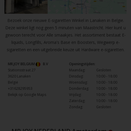
Bezoek onze nieuwe E-sigaretten Winkel in Lanaken in Belgie.
Deze winkel ligt nog geen 5 minuten van Maastricht. Hier kunt u
gewoon terecht voor Alle smaakjes. Het assortiment bestaat E-
liquids, Longfills, Aroma's Base en Boosters, Wegwerp e-
sigaretten en een uitgebreide keuze uit Hardware e-sigaretten.
MR.JOY BELGIUM
B.V
Openingstijden:
Stationsstraat 27
Maandag:
Gesloten
3620 Lanaken
Dinsdag:
10:00 - 18:00
België
Woensdag:
10:00 - 18:00
+31628295953
Donderdag:
10:00 - 18:00
Bekijk op Google Maps
Vrijdag:
10:00 - 18:00
Zaterdag:
10:00 - 18:00
Zondag:
Gesloten