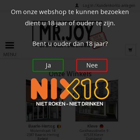
Log in / Kundenkonto anlegen
Om onze webshop te kunnen bezoeken
dient u 18 jaar of ouder te zijn.
Bent u ouder dan 18 jaar?
MENU
Ja
Nee
Onze Winkels
Baarle-Hertog
Kleve
Molenstraat 18
Gasthausstraße 9
2387 Baarle-Hertog
47533 Kleve
België
Duitsland