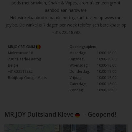
pods met smaken, Shake & Vapes, aroma’s en een groot
aanbod aan hardware.
Het winkelaanbod in baarle hertog kunt u zien op
www.mr-
joy.be
. De winkel is 7 dagen per week telefonisch bereikbaar op
+31622518882
MR.JOY BELGIUM
Openingstijden:
Molenstraat 18
Maandag:
10:00-18:00
2387 Baarle-Hertog
Dinsdag:
10:00-18:00
België
Woensdag:
10:00-18:00
+31622518882
Donderdag:
10:00-18:00
Bekijk op Google Maps
Vrijdag:
10:00-18:00
Zaterdag:
10:00-18:00
Zondag:
10:00-18:00
MR.JOY Duitsland Kleve
- Geopend!