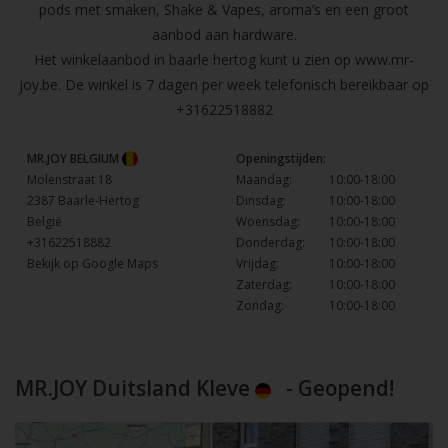
pods met smaken, Shake & Vapes, aroma’s en een groot
aanbod aan hardware.
Het winkelaanbod in baarle hertog kunt u zien op
www.mr-
joy.be
. De winkel is 7 dagen per week telefonisch bereikbaar op
+31622518882
MR.JOY BELGIUM
Openingstijden:
Molenstraat 18
Maandag:
10:00-18:00
2387 Baarle-Hertog
Dinsdag:
10:00-18:00
België
Woensdag:
10:00-18:00
+31622518882
Donderdag:
10:00-18:00
Bekijk op Google Maps
Vrijdag:
10:00-18:00
Zaterdag:
10:00-18:00
Zondag:
10:00-18:00
MR.JOY Duitsland Kleve
- Geopend!