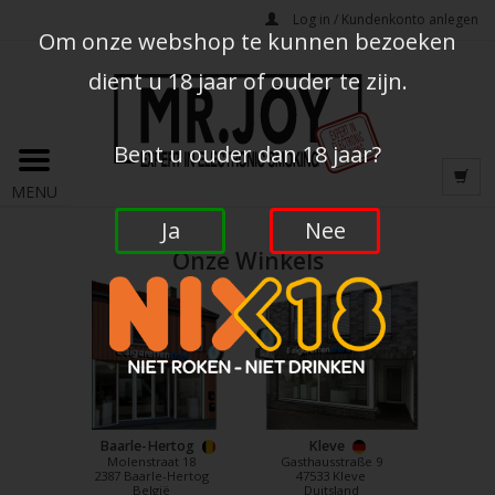
Log in / Kundenkonto anlegen
Om onze webshop te kunnen bezoeken
dient u 18 jaar of ouder te zijn.
Bent u ouder dan 18 jaar?
MENU
Ja
Nee
Onze Winkels
Baarle-Hertog
Kleve
Molenstraat 18
Gasthausstraße 9
2387 Baarle-Hertog
47533 Kleve
België
Duitsland