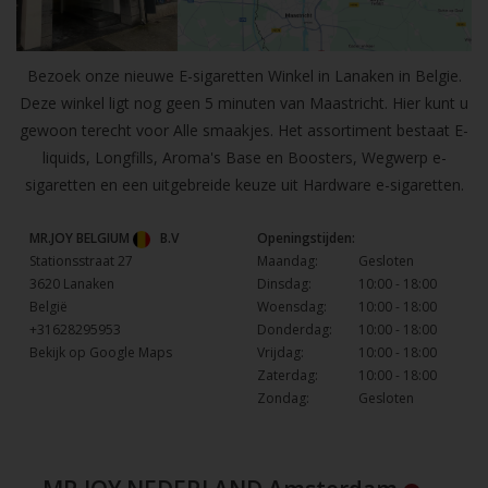
Bezoek onze nieuwe E-sigaretten Winkel in Lanaken in Belgie.
Deze winkel ligt nog geen 5 minuten van Maastricht. Hier kunt u
gewoon terecht voor Alle smaakjes. Het assortiment bestaat E-
liquids, Longfills, Aroma's Base en Boosters, Wegwerp e-
sigaretten en een uitgebreide keuze uit Hardware e-sigaretten.
MR.JOY BELGIUM
B.V
Openingstijden:
Stationsstraat 27
Maandag:
Gesloten
3620 Lanaken
Dinsdag:
10:00 - 18:00
België
Woensdag:
10:00 - 18:00
+31628295953
Donderdag:
10:00 - 18:00
Bekijk op Google Maps
Vrijdag:
10:00 - 18:00
Zaterdag:
10:00 - 18:00
Zondag:
Gesloten