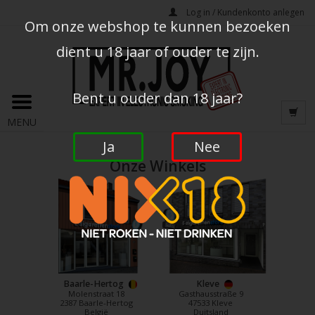
Log in / Kundenkonto anlegen
Om onze webshop te kunnen bezoeken
dient u 18 jaar of ouder te zijn.
Bent u ouder dan 18 jaar?
MENU
Ja
Nee
Onze Winkels
Baarle-Hertog
Kleve
Molenstraat 18
Gasthausstraße 9
2387 Baarle-Hertog
47533 Kleve
België
Duitsland