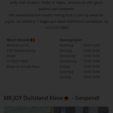
pods met smaken, Shake & Vapes, aroma’s en een groot
aanbod aan hardware.
Het winkelaanbod in baarle hertog kunt u zien op
www.mr-
joy.be
. De winkel is 7 dagen per week telefonisch bereikbaar op
+31622518882
MR.JOY BELGIUM
Openingstijden:
Molenstraat 18
Maandag:
10:00-18:00
2387 Baarle-Hertog
Dinsdag:
10:00-18:00
België
Woensdag:
10:00-18:00
+31622518882
Donderdag:
10:00-18:00
Bekijk op Google Maps
Vrijdag:
10:00-18:00
Zaterdag:
10:00-18:00
Zondag:
10:00-18:00
MR.JOY Duitsland Kleve
- Geopend!