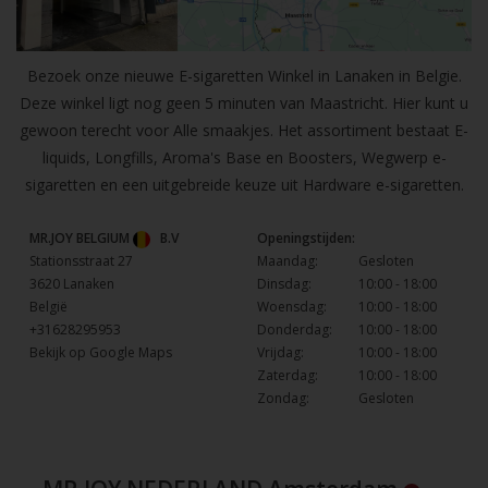
Bezoek onze nieuwe E-sigaretten Winkel in Lanaken in Belgie.
Deze winkel ligt nog geen 5 minuten van Maastricht. Hier kunt u
gewoon terecht voor Alle smaakjes. Het assortiment bestaat E-
liquids, Longfills, Aroma's Base en Boosters, Wegwerp e-
sigaretten en een uitgebreide keuze uit Hardware e-sigaretten.
MR.JOY BELGIUM
B.V
Openingstijden:
Stationsstraat 27
Maandag:
Gesloten
3620 Lanaken
Dinsdag:
10:00 - 18:00
België
Woensdag:
10:00 - 18:00
+31628295953
Donderdag:
10:00 - 18:00
Bekijk op Google Maps
Vrijdag:
10:00 - 18:00
Zaterdag:
10:00 - 18:00
Zondag:
Gesloten