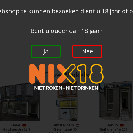
shop te kunnen bezoeken dient u 18 jaar of ou
Bent u ouder dan 18 jaar?
Ja
Nee
Onze Winkels
Kleve
Amsterdam
Berlijn
Gasthausstraße 9
Kinkerstraat 90
Kiefholztraße 253