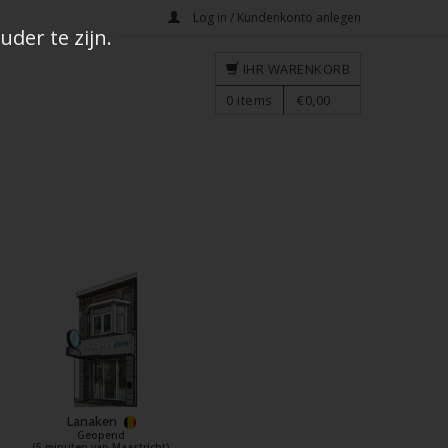
Log in / Kundenkonto anlegen
der te zijn.
IHR WARENKORB
0
items
€0,00
Lanaken
Geopend
(5 minuten van Maastricht)