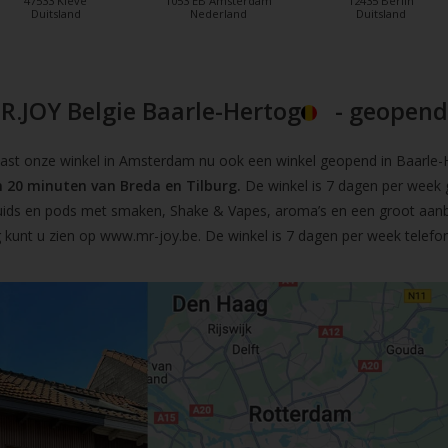
47533 Kleve
1053 EB Amsterdam
12435 Berlin
Duitsland
Nederland
Duitsland
R.JOY Belgie Baarle-Hertog
- geopend!
t onze winkel in Amsterdam nu ook een winkel geopend in Baarle-He
 20 minuten van Breda en Tilburg.
De winkel is 7 dagen per week 
iquids en pods met smaken, Shake & Vapes, aroma’s en een groot aan
 kunt u zien op
www.mr-joy.be
. De winkel is 7 dagen per week telefo