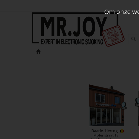
Om onze web
Baarle-Hertog
Molenstraat 18