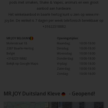
pods met smaken, Shake & Vapes, aroma’s en een groot
aanbod aan hardware.
Het winkelaanbod in baarle hertog kunt u zien op
www.mr-
joy.be
. De winkel is 7 dagen per week telefonisch bereikbaar op
+31622518882
MR.JOY BELGIUM
Openingstijden:
Molenstraat 18
Maandag:
10:00-18:00
2387 Baarle-Hertog
Dinsdag:
10:00-18:00
België
Woensdag:
10:00-18:00
+31622518882
Donderdag:
10:00-18:00
Bekijk op Google Maps
Vrijdag:
10:00-18:00
Zaterdag:
10:00-18:00
Zondag:
10:00-18:00
MR.JOY Duitsland Kleve
- Geopend!