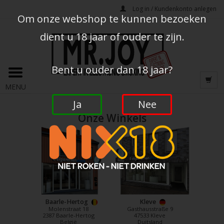
Log in / Kundenkonto anlegen
Om onze webshop te kunnen bezoeken
dient u 18 jaar of ouder te zijn.
Bent u ouder dan 18 jaar?
MENU
Ja
Nee
Onze Winkels
Baarle-Hertog
Kleve
Molenstraat 18
Gasthausstraße 9
2387 Baarle-Hertog
47533 Kleve
België
Duitsland