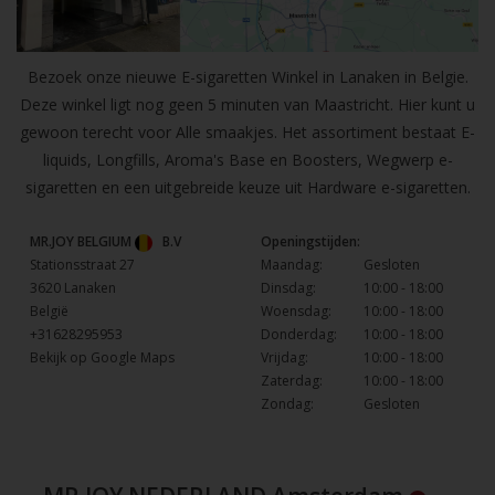
Bezoek onze nieuwe E-sigaretten Winkel in Lanaken in Belgie.
Deze winkel ligt nog geen 5 minuten van Maastricht. Hier kunt u
gewoon terecht voor Alle smaakjes. Het assortiment bestaat E-
liquids, Longfills, Aroma's Base en Boosters, Wegwerp e-
sigaretten en een uitgebreide keuze uit Hardware e-sigaretten.
MR.JOY BELGIUM
B.V
Openingstijden:
Stationsstraat 27
Maandag:
Gesloten
3620 Lanaken
Dinsdag:
10:00 - 18:00
België
Woensdag:
10:00 - 18:00
+31628295953
Donderdag:
10:00 - 18:00
Bekijk op Google Maps
Vrijdag:
10:00 - 18:00
Zaterdag:
10:00 - 18:00
Zondag:
Gesloten