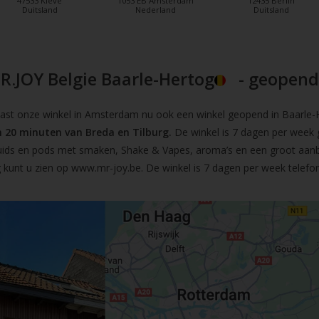
47533 Kleve
1053 EB Amsterdam
12435 Berlin
Duitsland
Nederland
Duitsland
R.JOY Belgie Baarle-Hertog
- geopend!
t onze winkel in Amsterdam nu ook een winkel geopend in Baarle-He
 20 minuten van Breda en Tilburg.
De winkel is 7 dagen per week 
iquids en pods met smaken, Shake & Vapes, aroma’s en een groot aan
 kunt u zien op
www.mr-joy.be
. De winkel is 7 dagen per week telefo