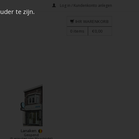
Log in / Kundenkonto anlegen
der te zijn.
IHR WARENKORB
0
items
€0,00
Lanaken
Geopend
(5 minuten van Maastricht)