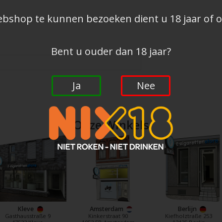
shop te kunnen bezoeken dient u 18 jaar of ou
Bent u ouder dan 18 jaar?
Ja
Nee
Onze Winkels
Kleve
Amsterdam
Berlijn
Gasthausstraße 9
Kinkerstraat 90
Kiefholztraße 253