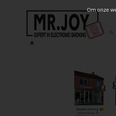
Om onze web
Baarle-Hertog
Molenstraat 18