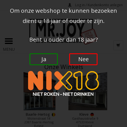
Log in / Kundenkonto anlegen
Om onze webshop te kunnen bezoeken
dient u 18 jaar of ouder te zijn.
Bent u ouder dan 18 jaar?
MENU
Ja
Nee
Onze Winkels
Baarle-Hertog
Kleve
Molenstraat 18
Gasthausstraße 9
2387 Baarle-Hertog
47533 Kleve
België
Duitsland