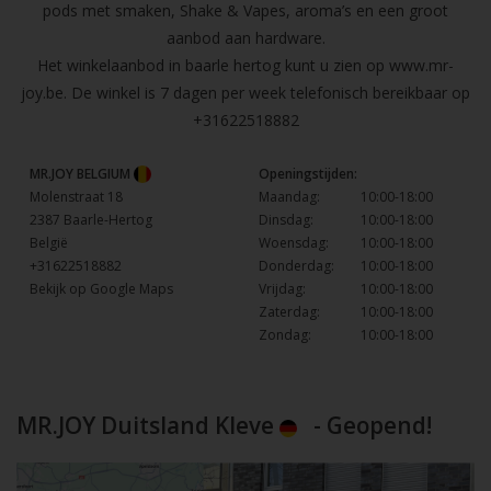
pods met smaken, Shake & Vapes, aroma’s en een groot
aanbod aan hardware.
Het winkelaanbod in baarle hertog kunt u zien op
www.mr-
joy.be
. De winkel is 7 dagen per week telefonisch bereikbaar op
+31622518882
MR.JOY BELGIUM
Openingstijden:
Molenstraat 18
Maandag:
10:00-18:00
2387 Baarle-Hertog
Dinsdag:
10:00-18:00
België
Woensdag:
10:00-18:00
+31622518882
Donderdag:
10:00-18:00
Bekijk op Google Maps
Vrijdag:
10:00-18:00
Zaterdag:
10:00-18:00
Zondag:
10:00-18:00
MR.JOY Duitsland Kleve
- Geopend!