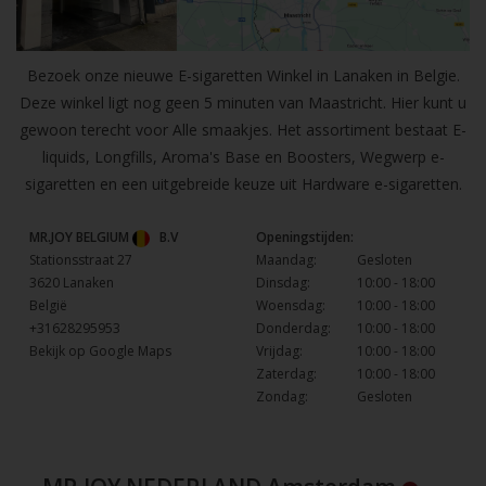
Bezoek onze nieuwe E-sigaretten Winkel in Lanaken in Belgie.
Deze winkel ligt nog geen 5 minuten van Maastricht. Hier kunt u
gewoon terecht voor Alle smaakjes. Het assortiment bestaat E-
liquids, Longfills, Aroma's Base en Boosters, Wegwerp e-
sigaretten en een uitgebreide keuze uit Hardware e-sigaretten.
MR.JOY BELGIUM
B.V
Openingstijden:
Stationsstraat 27
Maandag:
Gesloten
3620 Lanaken
Dinsdag:
10:00 - 18:00
België
Woensdag:
10:00 - 18:00
+31628295953
Donderdag:
10:00 - 18:00
Bekijk op Google Maps
Vrijdag:
10:00 - 18:00
Zaterdag:
10:00 - 18:00
Zondag:
Gesloten