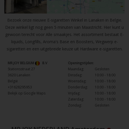
Bezoek onze nieuwe E-sigaretten Winkel in Lanaken in Belgie.
Deze winkel ligt nog geen 5 minuten van Maastricht. Hier kunt u
gewoon terecht voor Alle smaakjes. Het assortiment bestaat E-
liquids, Longfills, Aroma's Base en Boosters, Wegwerp e-
sigaretten en een uitgebreide keuze uit Hardware e-sigaretten.
MR.JOY BELGIUM
B.V
Openingstijden:
Stationsstraat 27
Maandag:
Gesloten
3620 Lanaken
Dinsdag:
10:00 - 18:00
België
Woensdag:
10:00 - 18:00
+31628295953
Donderdag:
10:00 - 18:00
Bekijk op Google Maps
Vrijdag:
10:00 - 18:00
Zaterdag:
10:00 - 18:00
Zondag:
Gesloten