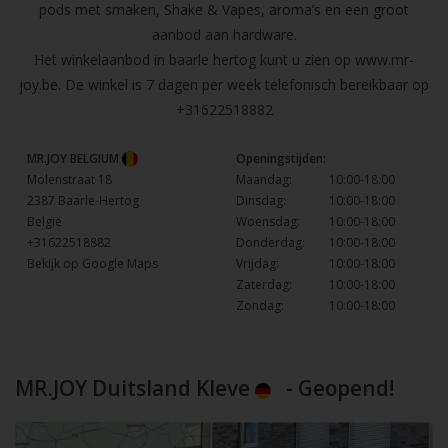
pods met smaken, Shake & Vapes, aroma’s en een groot
aanbod aan hardware.
Het winkelaanbod in baarle hertog kunt u zien op
www.mr-
joy.be
. De winkel is 7 dagen per week telefonisch bereikbaar op
+31622518882
MR.JOY BELGIUM
Openingstijden:
Molenstraat 18
Maandag:
10:00-18:00
2387 Baarle-Hertog
Dinsdag:
10:00-18:00
België
Woensdag:
10:00-18:00
+31622518882
Donderdag:
10:00-18:00
Bekijk op Google Maps
Vrijdag:
10:00-18:00
Zaterdag:
10:00-18:00
Zondag:
10:00-18:00
MR.JOY Duitsland Kleve
- Geopend!