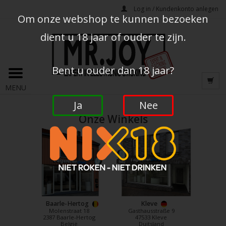
Log in / Kundenkonto anlegen
Om onze webshop te kunnen bezoeken
dient u 18 jaar of ouder te zijn.
Bent u ouder dan 18 jaar?
MENU
Ja
Nee
Onze Winkels
Baarle-Hertog
Kleve
Molenstraat 18
Gasthausstraße 9
2387 Baarle-Hertog
47533 Kleve
België
Duitsland