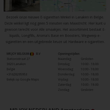
Bezoek onze nieuwe E-sigaretten Winkel in Lanaken in Belgie.
Deze winkel ligt nog geen 5 minuten van Maastricht. Hier kunt u
gewoon terecht voor Alle smaakjes. Het assortiment bestaat E-
liquids, Longfills, Aroma's Base en Boosters, Wegwerp e-
sigaretten en een uitgebreide keuze uit Hardware e-sigaretten.
MR.JOY BELGIUM
B.V
Openingstijden:
Stationsstraat 27
Maandag:
Gesloten
3620 Lanaken
Dinsdag:
10:00 - 18:00
België
Woensdag:
10:00 - 18:00
+31628295953
Donderdag:
10:00 - 18:00
Bekijk op Google Maps
Vrijdag:
10:00 - 18:00
Zaterdag:
10:00 - 18:00
Zondag:
Gesloten