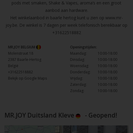
pods met smaken, Shake & Vapes, aroma’s en een groot
aanbod aan hardware.
Het winkelaanbod in baarle hertog kunt u zien op
www.mr-
joy.be
. De winkel is 7 dagen per week telefonisch bereikbaar op
+31622518882
MR.JOY BELGIUM
Openingstijden:
Molenstraat 18
Maandag:
10:00-18:00
2387 Baarle-Hertog
Dinsdag:
10:00-18:00
België
Woensdag:
10:00-18:00
+31622518882
Donderdag:
10:00-18:00
Bekijk op Google Maps
Vrijdag:
10:00-18:00
Zaterdag:
10:00-18:00
Zondag:
10:00-18:00
MR.JOY Duitsland Kleve
- Geopend!