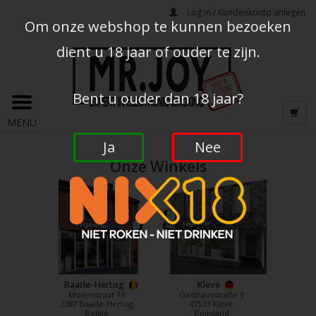
Log in / Kundenkonto anlegen
Om onze webshop te kunnen bezoeken
dient u 18 jaar of ouder te zijn.
Bent u ouder dan 18 jaar?
MENU
Ja
Nee
Onze Winkels
Baarle-Hertog
Kleve
Molenstraat 18
Gasthausstraße 9
2387 Baarle-Hertog
47533 Kleve
België
Duitsland