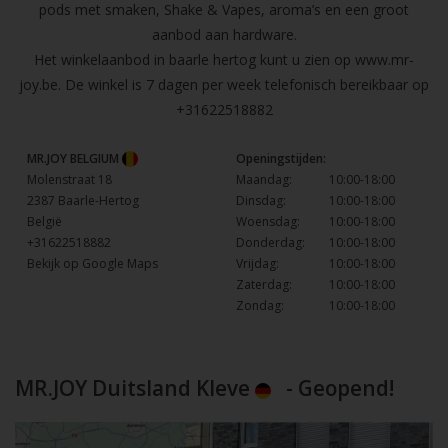
pods met smaken, Shake & Vapes, aroma’s en een groot
aanbod aan hardware.
Het winkelaanbod in baarle hertog kunt u zien op
www.mr-
joy.be
. De winkel is 7 dagen per week telefonisch bereikbaar op
+31622518882
MR.JOY BELGIUM
Openingstijden:
Molenstraat 18
Maandag:
10:00-18:00
2387 Baarle-Hertog
Dinsdag:
10:00-18:00
België
Woensdag:
10:00-18:00
+31622518882
Donderdag:
10:00-18:00
Bekijk op Google Maps
Vrijdag:
10:00-18:00
Zaterdag:
10:00-18:00
Zondag:
10:00-18:00
MR.JOY Duitsland Kleve
- Geopend!