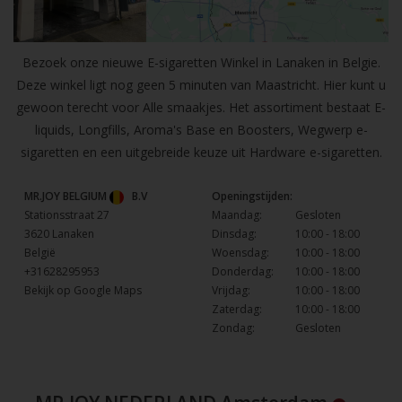
Bezoek onze nieuwe E-sigaretten Winkel in Lanaken in Belgie.
Deze winkel ligt nog geen 5 minuten van Maastricht. Hier kunt u
gewoon terecht voor Alle smaakjes. Het assortiment bestaat E-
liquids, Longfills, Aroma's Base en Boosters, Wegwerp e-
sigaretten en een uitgebreide keuze uit Hardware e-sigaretten.
MR.JOY BELGIUM
B.V
Openingstijden:
Stationsstraat 27
Maandag:
Gesloten
3620 Lanaken
Dinsdag:
10:00 - 18:00
België
Woensdag:
10:00 - 18:00
+31628295953
Donderdag:
10:00 - 18:00
Bekijk op Google Maps
Vrijdag:
10:00 - 18:00
Zaterdag:
10:00 - 18:00
Zondag:
Gesloten