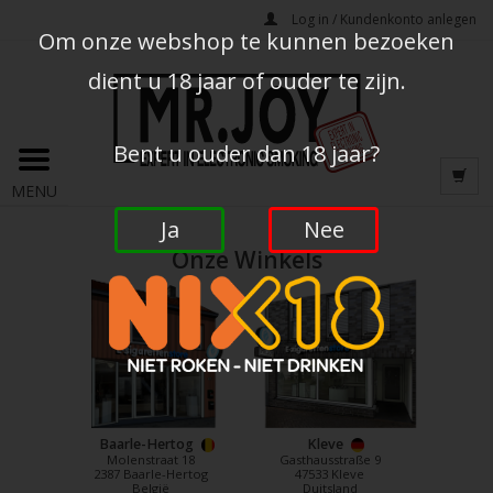
Log in / Kundenkonto anlegen
Om onze webshop te kunnen bezoeken
dient u 18 jaar of ouder te zijn.
Bent u ouder dan 18 jaar?
MENU
Ja
Nee
Onze Winkels
Baarle-Hertog
Kleve
Molenstraat 18
Gasthausstraße 9
2387 Baarle-Hertog
47533 Kleve
België
Duitsland