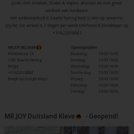
pods met smaken, Shake & Vapes, aroma’s en een groot
aanbod aan hardware.
Het winkelaanbod in baarle hertog kunt u zien op
www.mr-
joy.be
. De winkel is 7 dagen per week telefonisch bereikbaar op
+31622518882
MR.JOY BELGIUM
Openingstijden:
Molenstraat 18
Maandag:
10:00-18:00
2387 Baarle-Hertog
Dinsdag:
10:00-18:00
België
Woensdag:
10:00-18:00
+31622518882
Donderdag:
10:00-18:00
Bekijk op Google Maps
Vrijdag:
10:00-18:00
Zaterdag:
10:00-18:00
Zondag:
10:00-18:00
MR.JOY Duitsland Kleve
- Geopend!