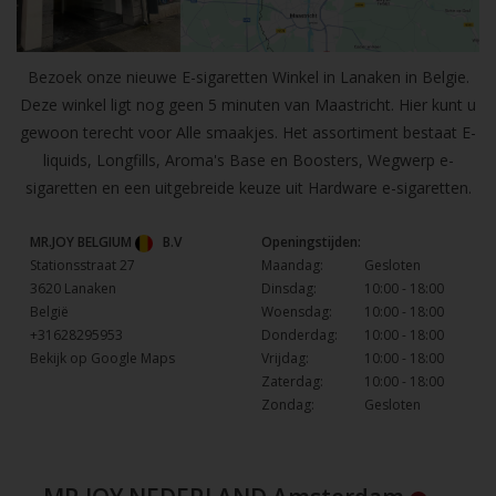
Bezoek onze nieuwe E-sigaretten Winkel in Lanaken in Belgie.
Deze winkel ligt nog geen 5 minuten van Maastricht. Hier kunt u
gewoon terecht voor Alle smaakjes. Het assortiment bestaat E-
liquids, Longfills, Aroma's Base en Boosters, Wegwerp e-
sigaretten en een uitgebreide keuze uit Hardware e-sigaretten.
MR.JOY BELGIUM
B.V
Openingstijden:
Stationsstraat 27
Maandag:
Gesloten
3620 Lanaken
Dinsdag:
10:00 - 18:00
België
Woensdag:
10:00 - 18:00
+31628295953
Donderdag:
10:00 - 18:00
Bekijk op Google Maps
Vrijdag:
10:00 - 18:00
Zaterdag:
10:00 - 18:00
Zondag:
Gesloten