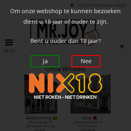
Log in / Kundenkonto anlegen
Om onze webshop te kunnen bezoeken
dient u 18 jaar of ouder te zijn.
Bent u ouder dan 18 jaar?
MENU
Ja
Nee
Onze Winkels
Baarle-Hertog
Kleve
Molenstraat 18
Gasthausstraße 9
2387 Baarle-Hertog
47533 Kleve
België
Duitsland