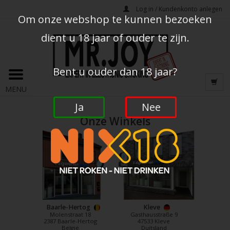
Log in / Kundenkonto anlegen
Om onze webshop te kunnen bezoeken
dient u 18 jaar of ouder te zijn.
Bent u ouder dan 18 jaar?
MENU
Ja
Nee
Onze Winkels
Baarle-Hertog
Kleve
Molenstraat 18
Gasthausstraße 9
2387 Baarle-Hertog
47533 Kleve
België
Duitsland