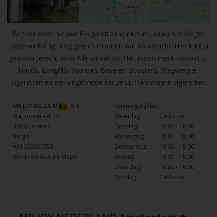
Bezoek onze nieuwe E-sigaretten Winkel in Lanaken in Belgie.
Deze winkel ligt nog geen 5 minuten van Maastricht. Hier kunt u
gewoon terecht voor Alle smaakjes. Het assortiment bestaat E-
liquids, Longfills, Aroma's Base en Boosters, Wegwerp e-
sigaretten en een uitgebreide keuze uit Hardware e-sigaretten.
MR.JOY BELGIUM
B.V
Openingstijden:
Stationsstraat 27
Maandag:
Gesloten
3620 Lanaken
Dinsdag:
10:00 - 18:00
België
Woensdag:
10:00 - 18:00
+31628295953
Donderdag:
10:00 - 18:00
Bekijk op Google Maps
Vrijdag:
10:00 - 18:00
Zaterdag:
10:00 - 18:00
Zondag:
Gesloten