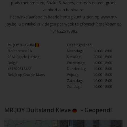
pods met smaken, Shake & Vapes, aroma’s en een groot
aanbod aan hardware.
Het winkelaanbod in baarle hertog kunt u zien op
www.mr-
joy.be
. De winkel is 7 dagen per week telefonisch bereikbaar op
+31622518882
MR.JOY BELGIUM
Openingstijden:
Molenstraat 18
Maandag:
10:00-18:00
2387 Baarle-Hertog
Dinsdag:
10:00-18:00
België
Woensdag:
10:00-18:00
+31622518882
Donderdag:
10:00-18:00
Bekijk op Google Maps
Vrijdag:
10:00-18:00
Zaterdag:
10:00-18:00
Zondag:
10:00-18:00
MR.JOY Duitsland Kleve
- Geopend!