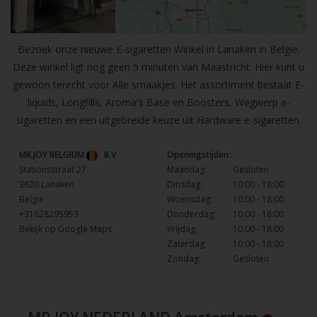
Bezoek onze nieuwe E-sigaretten Winkel in Lanaken in Belgie.
Deze winkel ligt nog geen 5 minuten van Maastricht. Hier kunt u
gewoon terecht voor Alle smaakjes. Het assortiment bestaat E-
liquids, Longfills, Aroma's Base en Boosters, Wegwerp e-
sigaretten en een uitgebreide keuze uit Hardware e-sigaretten.
MR.JOY BELGIUM
B.V
Openingstijden:
Stationsstraat 27
Maandag:
Gesloten
3620 Lanaken
Dinsdag:
10:00 - 18:00
België
Woensdag:
10:00 - 18:00
+31628295953
Donderdag:
10:00 - 18:00
Bekijk op Google Maps
Vrijdag:
10:00 - 18:00
Zaterdag:
10:00 - 18:00
Zondag:
Gesloten