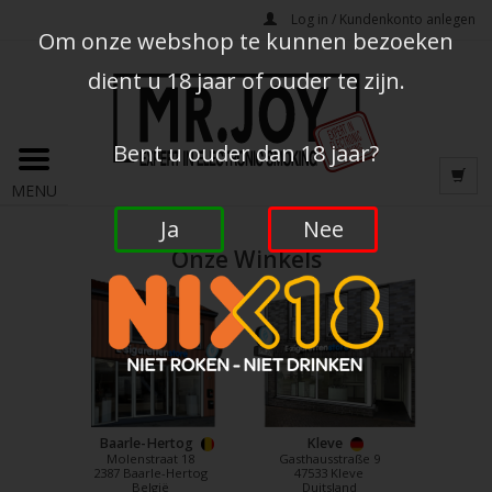
Log in / Kundenkonto anlegen
Om onze webshop te kunnen bezoeken
dient u 18 jaar of ouder te zijn.
Bent u ouder dan 18 jaar?
MENU
Ja
Nee
Onze Winkels
Baarle-Hertog
Kleve
Molenstraat 18
Gasthausstraße 9
2387 Baarle-Hertog
47533 Kleve
België
Duitsland