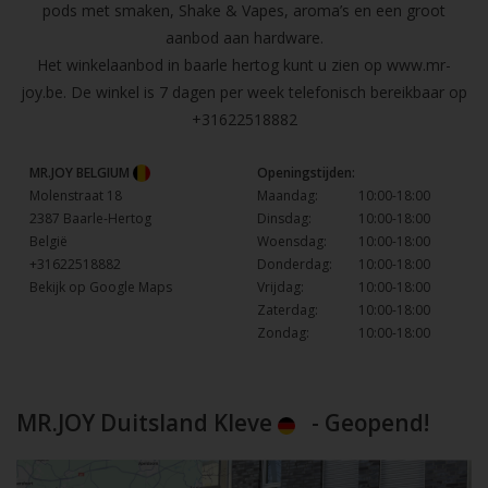
pods met smaken, Shake & Vapes, aroma’s en een groot
aanbod aan hardware.
Het winkelaanbod in baarle hertog kunt u zien op
www.mr-
joy.be
. De winkel is 7 dagen per week telefonisch bereikbaar op
+31622518882
MR.JOY BELGIUM
Openingstijden:
Molenstraat 18
Maandag:
10:00-18:00
2387 Baarle-Hertog
Dinsdag:
10:00-18:00
België
Woensdag:
10:00-18:00
+31622518882
Donderdag:
10:00-18:00
Bekijk op Google Maps
Vrijdag:
10:00-18:00
Zaterdag:
10:00-18:00
Zondag:
10:00-18:00
MR.JOY Duitsland Kleve
- Geopend!