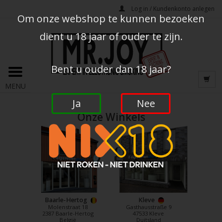
Log in / Kundenkonto anlegen
Om onze webshop te kunnen bezoeken
dient u 18 jaar of ouder te zijn.
Bent u ouder dan 18 jaar?
MENU
Ja
Nee
Onze Winkels
Baarle-Hertog
Kleve
Molenstraat 18
Gasthausstraße 9
2387 Baarle-Hertog
47533 Kleve
België
Duitsland