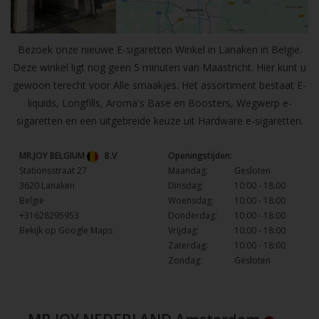
Bezoek onze nieuwe E-sigaretten Winkel in Lanaken in Belgie.
Deze winkel ligt nog geen 5 minuten van Maastricht. Hier kunt u
gewoon terecht voor Alle smaakjes. Het assortiment bestaat E-
liquids, Longfills, Aroma's Base en Boosters, Wegwerp e-
sigaretten en een uitgebreide keuze uit Hardware e-sigaretten.
MR.JOY BELGIUM
B.V
Openingstijden:
Stationsstraat 27
Maandag:
Gesloten
3620 Lanaken
Dinsdag:
10:00 - 18:00
België
Woensdag:
10:00 - 18:00
+31628295953
Donderdag:
10:00 - 18:00
Bekijk op Google Maps
Vrijdag:
10:00 - 18:00
Zaterdag:
10:00 - 18:00
Zondag:
Gesloten