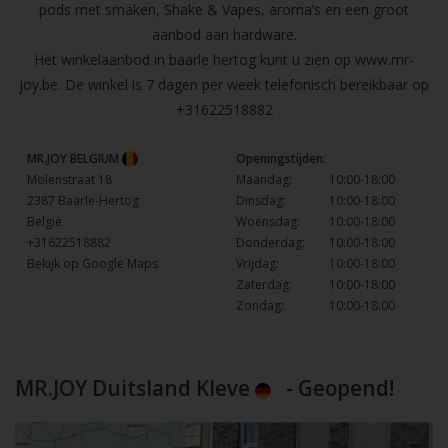
pods met smaken, Shake & Vapes, aroma’s en een groot
aanbod aan hardware.
Het winkelaanbod in baarle hertog kunt u zien op
www.mr-
joy.be
. De winkel is 7 dagen per week telefonisch bereikbaar op
+31622518882
MR.JOY BELGIUM
Openingstijden:
Molenstraat 18
Maandag:
10:00-18:00
2387 Baarle-Hertog
Dinsdag:
10:00-18:00
België
Woensdag:
10:00-18:00
+31622518882
Donderdag:
10:00-18:00
Bekijk op Google Maps
Vrijdag:
10:00-18:00
Zaterdag:
10:00-18:00
Zondag:
10:00-18:00
MR.JOY Duitsland Kleve
- Geopend!