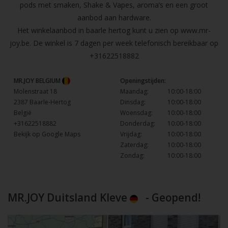
pods met smaken, Shake & Vapes, aroma’s en een groot
aanbod aan hardware.
Het winkelaanbod in baarle hertog kunt u zien op
www.mr-
joy.be
. De winkel is 7 dagen per week telefonisch bereikbaar op
+31622518882
MR.JOY BELGIUM
Openingstijden:
Molenstraat 18
Maandag:
10:00-18:00
2387 Baarle-Hertog
Dinsdag:
10:00-18:00
België
Woensdag:
10:00-18:00
+31622518882
Donderdag:
10:00-18:00
Bekijk op Google Maps
Vrijdag:
10:00-18:00
Zaterdag:
10:00-18:00
Zondag:
10:00-18:00
MR.JOY Duitsland Kleve
- Geopend!