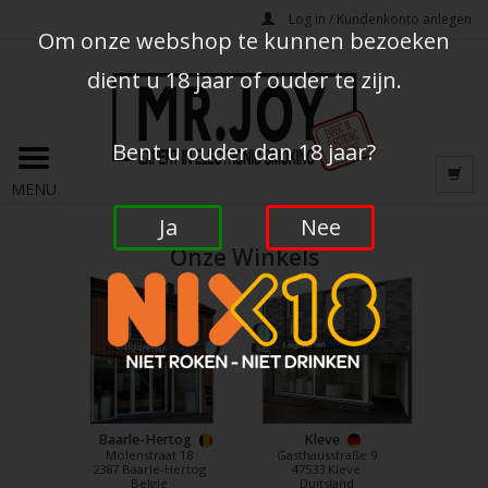
Log in / Kundenkonto anlegen
Om onze webshop te kunnen bezoeken
dient u 18 jaar of ouder te zijn.
Bent u ouder dan 18 jaar?
MENU
Ja
Nee
Onze Winkels
Baarle-Hertog
Kleve
Molenstraat 18
Gasthausstraße 9
2387 Baarle-Hertog
47533 Kleve
België
Duitsland