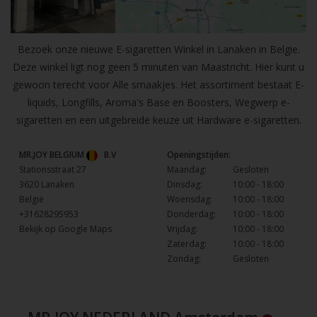
Bezoek onze nieuwe E-sigaretten Winkel in Lanaken in Belgie.
Deze winkel ligt nog geen 5 minuten van Maastricht. Hier kunt u
gewoon terecht voor Alle smaakjes. Het assortiment bestaat E-
liquids, Longfills, Aroma's Base en Boosters, Wegwerp e-
sigaretten en een uitgebreide keuze uit Hardware e-sigaretten.
MR.JOY BELGIUM
B.V
Openingstijden:
Stationsstraat 27
Maandag:
Gesloten
3620 Lanaken
Dinsdag:
10:00 - 18:00
België
Woensdag:
10:00 - 18:00
+31628295953
Donderdag:
10:00 - 18:00
Bekijk op Google Maps
Vrijdag:
10:00 - 18:00
Zaterdag:
10:00 - 18:00
Zondag:
Gesloten