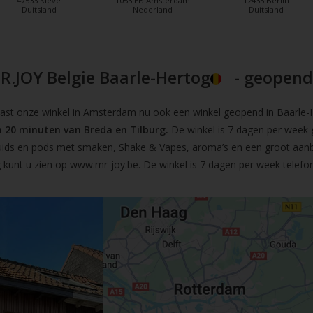
47533 Kleve
1053 EB Amsterdam
12435 Berlin
Duitsland
Nederland
Duitsland
R.JOY Belgie Baarle-Hertog
- geopend!
t onze winkel in Amsterdam nu ook een winkel geopend in Baarle-He
 20 minuten van Breda en Tilburg.
De winkel is 7 dagen per week 
iquids en pods met smaken, Shake & Vapes, aroma’s en een groot aan
 kunt u zien op
www.mr-joy.be
. De winkel is 7 dagen per week telefo