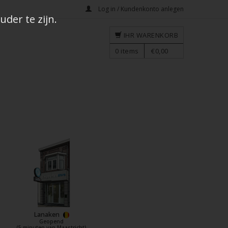
Log in / Kundenkonto anlegen
der te zijn.
IHR WARENKORB
0
items
€0,00
Lanaken
Geopend
(5 minuten van Maastricht)