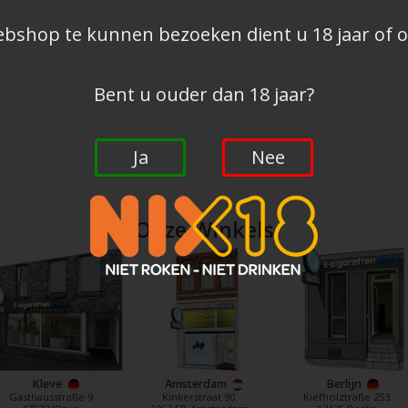
shop te kunnen bezoeken dient u 18 jaar of ou
Bent u ouder dan 18 jaar?
Ja
Nee
Onze Winkels
Kleve
Amsterdam
Berlijn
Gasthausstraße 9
Kinkerstraat 90
Kiefholztraße 253