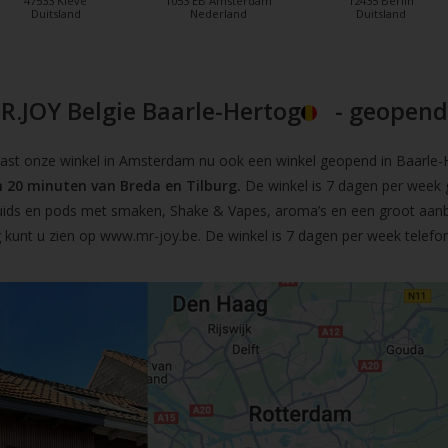
47533 Kleve
1053 EB Amsterdam
12435 Berlin
Duitsland
Nederland
Duitsland
R.JOY Belgie Baarle-Hertog
- geopend!
t onze winkel in Amsterdam nu ook een winkel geopend in Baarle-He
 20 minuten van Breda en Tilburg.
De winkel is 7 dagen per week 
iquids en pods met smaken, Shake & Vapes, aroma’s en een groot aan
 kunt u zien op
www.mr-joy.be
. De winkel is 7 dagen per week telefo