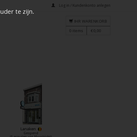
Log in / Kundenkonto anlegen
der te zijn.
IHR WARENKORB
0
items
€0,00
Lanaken
Geopend
(5 minuten van Maastricht)