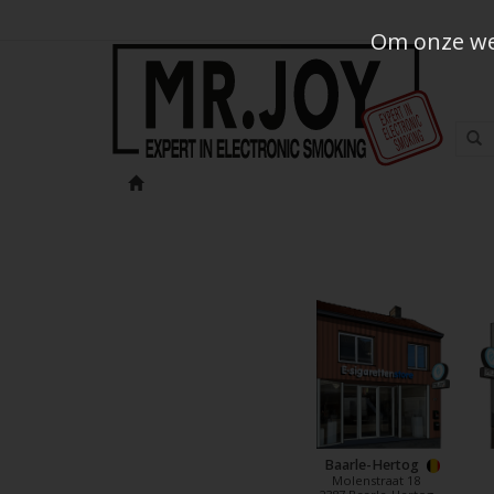
Om onze web
Baarle-Hertog
Molenstraat 18