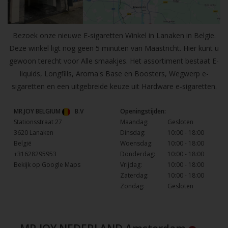
Bezoek onze nieuwe E-sigaretten Winkel in Lanaken in Belgie.
Deze winkel ligt nog geen 5 minuten van Maastricht. Hier kunt u
gewoon terecht voor Alle smaakjes. Het assortiment bestaat E-
liquids, Longfills, Aroma's Base en Boosters, Wegwerp e-
sigaretten en een uitgebreide keuze uit Hardware e-sigaretten.
MR.JOY BELGIUM
B.V
Openingstijden:
Stationsstraat 27
Maandag:
Gesloten
3620 Lanaken
Dinsdag:
10:00 - 18:00
België
Woensdag:
10:00 - 18:00
+31628295953
Donderdag:
10:00 - 18:00
Bekijk op Google Maps
Vrijdag:
10:00 - 18:00
Zaterdag:
10:00 - 18:00
Zondag:
Gesloten