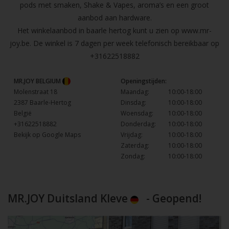
pods met smaken, Shake & Vapes, aroma’s en een groot
aanbod aan hardware.
Het winkelaanbod in baarle hertog kunt u zien op
www.mr-
joy.be
. De winkel is 7 dagen per week telefonisch bereikbaar op
+31622518882
MR.JOY BELGIUM
Openingstijden:
Molenstraat 18
Maandag:
10:00-18:00
2387 Baarle-Hertog
Dinsdag:
10:00-18:00
België
Woensdag:
10:00-18:00
+31622518882
Donderdag:
10:00-18:00
Bekijk op Google Maps
Vrijdag:
10:00-18:00
Zaterdag:
10:00-18:00
Zondag:
10:00-18:00
MR.JOY Duitsland Kleve
- Geopend!