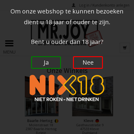
Log in / Kundenkonto anlegen
Om onze webshop te kunnen bezoeken
dient u 18 jaar of ouder te zijn.
Bent u ouder dan 18 jaar?
MENU
Ja
Nee
Onze Winkels
Baarle-Hertog
Kleve
Molenstraat 18
Gasthausstraße 9
2387 Baarle-Hertog
47533 Kleve
België
Duitsland