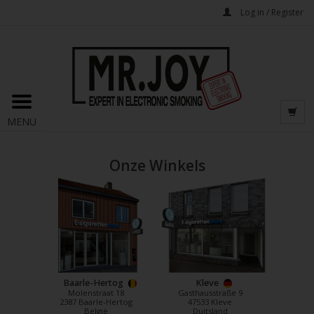
Log in / Register
MENU
Onze Winkels
Baarle-Hertog
Kleve
Molenstraat 18
Gasthausstraße 9
2387 Baarle-Hertog
47533 Kleve
België
Duitsland