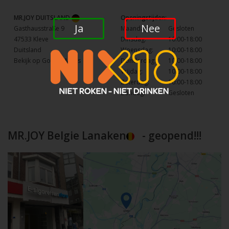
MR.JOY DUITSLAND
Openingstijden:
Ja
Nee
Gasthausstraße 9
Maandag:
Gesloten
47533 Kleve
Dinsdag:
10:00-18:00
Duitsland
Woensdag:
10:00-18:00
Bekijk op Google Maps
Donderdag:
10:00-18:00
Vrijdag:
10:00-18:00
Zaterdag:
10:00-18:00
Zondag:
Gesloten
MR.JOY Belgie Lanaken
- geopend!!!