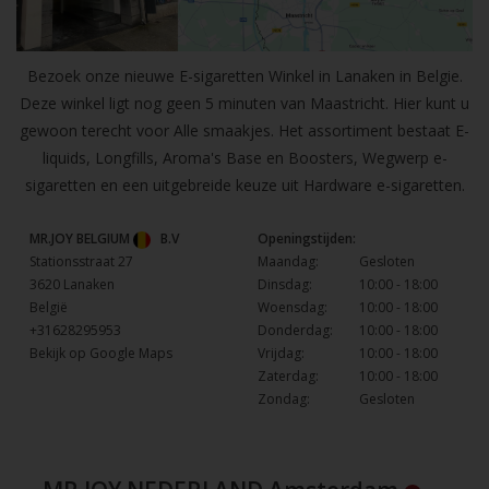
Bezoek onze nieuwe E-sigaretten Winkel in Lanaken in Belgie.
Deze winkel ligt nog geen 5 minuten van Maastricht. Hier kunt u
gewoon terecht voor Alle smaakjes. Het assortiment bestaat E-
liquids, Longfills, Aroma's Base en Boosters, Wegwerp e-
sigaretten en een uitgebreide keuze uit Hardware e-sigaretten.
MR.JOY BELGIUM
B.V
Openingstijden:
Stationsstraat 27
Maandag:
Gesloten
3620 Lanaken
Dinsdag:
10:00 - 18:00
België
Woensdag:
10:00 - 18:00
+31628295953
Donderdag:
10:00 - 18:00
Bekijk op Google Maps
Vrijdag:
10:00 - 18:00
Zaterdag:
10:00 - 18:00
Zondag:
Gesloten