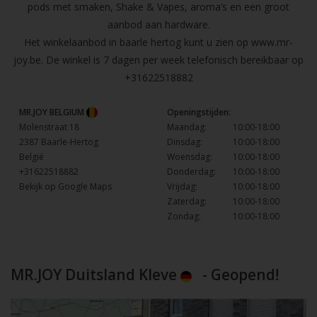
pods met smaken, Shake & Vapes, aroma’s en een groot
aanbod aan hardware.
Het winkelaanbod in baarle hertog kunt u zien op
www.mr-
joy.be
. De winkel is 7 dagen per week telefonisch bereikbaar op
+31622518882
MR.JOY BELGIUM
Openingstijden:
Molenstraat 18
Maandag:
10:00-18:00
2387 Baarle-Hertog
Dinsdag:
10:00-18:00
België
Woensdag:
10:00-18:00
+31622518882
Donderdag:
10:00-18:00
Bekijk op Google Maps
Vrijdag:
10:00-18:00
Zaterdag:
10:00-18:00
Zondag:
10:00-18:00
MR.JOY Duitsland Kleve
- Geopend!