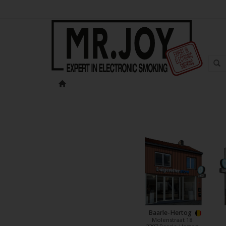
Baarle-Hertog
Molenstraat 18