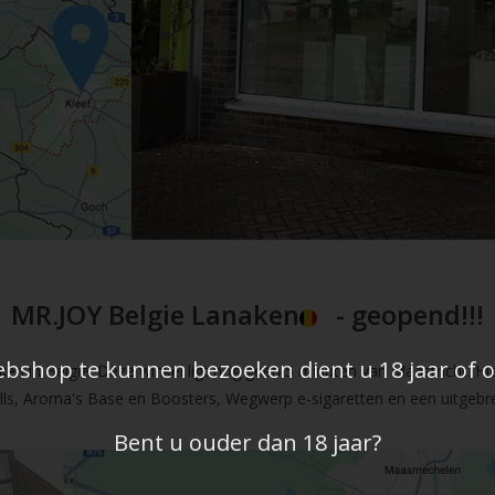
MR.JOY Belgie Lanaken
- geopend!!!
shop te kunnen bezoeken dient u 18 jaar of ou
en in Belgie. Deze winkel ligt nog geen 5 minuten van Maastricht. Hi
fills, Aroma's Base en Boosters, Wegwerp e-sigaretten en een uitgebre
Bent u ouder dan 18 jaar?