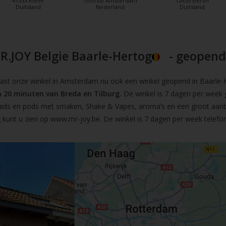
47533 Kleve
1053 EB Amsterdam
12435 Berlin
Duitsland
Nederland
Duitsland
R.JOY Belgie Baarle-Hertog
- geopend!
t onze winkel in Amsterdam nu ook een winkel geopend in Baarle-He
 20 minuten van Breda en Tilburg.
De winkel is 7 dagen per week 
iquids en pods met smaken, Shake & Vapes, aroma’s en een groot aan
 kunt u zien op
www.mr-joy.be
. De winkel is 7 dagen per week telefo