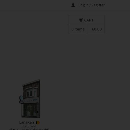
Log in / Register
CART
0
items
€0,00
Lanaken
Geopend
(5 minuten van Maastricht)