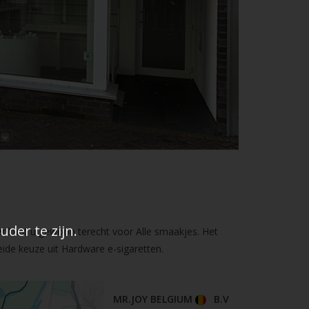
der te zijn.
er kunt u gewoon terecht voor Alle smaakjes. Het
ide keuze uit Hardware e-sigaretten.
MR.JOY BELGIUM
B.V