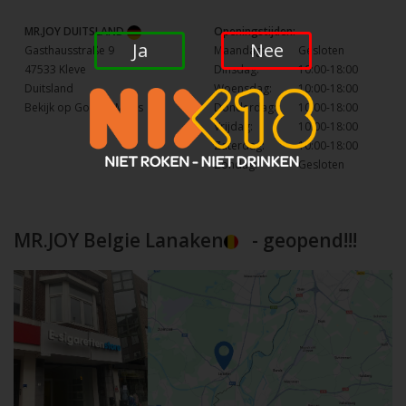
MR.JOY DUITSLAND
Openingstijden:
Ja
Nee
Gasthausstraße 9
Maandag:
Gesloten
47533 Kleve
Dinsdag:
10:00-18:00
Duitsland
Woensdag:
10:00-18:00
Bekijk op Google Maps
Donderdag:
10:00-18:00
Vrijdag:
10:00-18:00
Zaterdag:
10:00-18:00
Zondag:
Gesloten
MR.JOY Belgie Lanaken
- geopend!!!