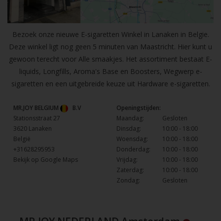
Bezoek onze nieuwe E-sigaretten Winkel in Lanaken in Belgie.
Deze winkel ligt nog geen 5 minuten van Maastricht. Hier kunt u
gewoon terecht voor Alle smaakjes. Het assortiment bestaat E-
liquids, Longfills, Aroma's Base en Boosters, Wegwerp e-
sigaretten en een uitgebreide keuze uit Hardware e-sigaretten.
MR.JOY BELGIUM
B.V
Openingstijden:
Stationsstraat 27
Maandag:
Gesloten
3620 Lanaken
Dinsdag:
10:00 - 18:00
België
Woensdag:
10:00 - 18:00
+31628295953
Donderdag:
10:00 - 18:00
Bekijk op Google Maps
Vrijdag:
10:00 - 18:00
Zaterdag:
10:00 - 18:00
Zondag:
Gesloten