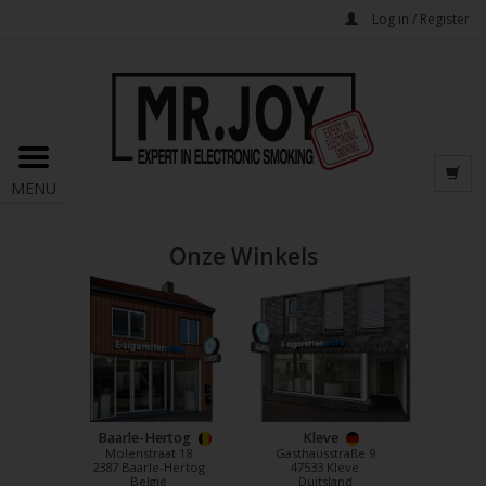
Log in / Register
MENU
Onze Winkels
Baarle-Hertog
Kleve
Molenstraat 18
Gasthausstraße 9
2387 Baarle-Hertog
47533 Kleve
België
Duitsland