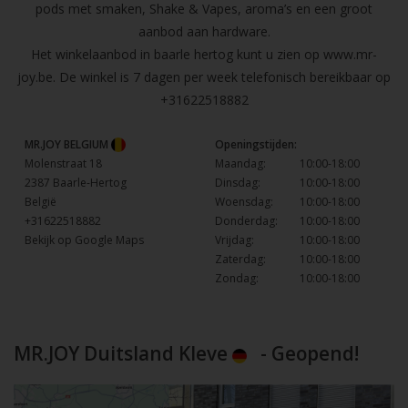
pods met smaken, Shake & Vapes, aroma’s en een groot
aanbod aan hardware.
Het winkelaanbod in baarle hertog kunt u zien op
www.mr-
joy.be
. De winkel is 7 dagen per week telefonisch bereikbaar op
+31622518882
MR.JOY BELGIUM
Openingstijden:
Molenstraat 18
Maandag:
10:00-18:00
2387 Baarle-Hertog
Dinsdag:
10:00-18:00
België
Woensdag:
10:00-18:00
+31622518882
Donderdag:
10:00-18:00
Bekijk op Google Maps
Vrijdag:
10:00-18:00
Zaterdag:
10:00-18:00
Zondag:
10:00-18:00
MR.JOY Duitsland Kleve
- Geopend!