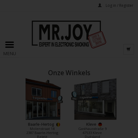
Log in / Register
MENU
Onze Winkels
Baarle-Hertog
Kleve
Molenstraat 18
Gasthausstraße 9
2387 Baarle-Hertog
47533 Kleve
België
Duitsland