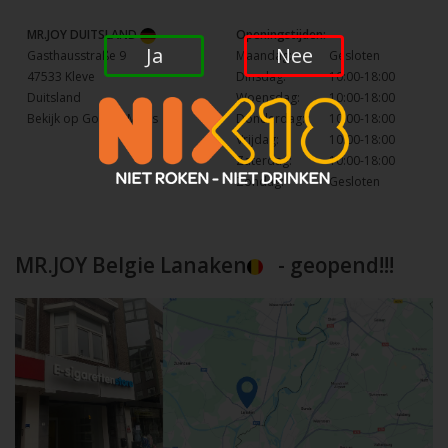
MR.JOY DUITSLAND
Openingstijden:
Ja
Nee
Gasthausstraße 9
Maandag:
Gesloten
47533 Kleve
Dinsdag:
10:00-18:00
Duitsland
Woensdag:
10:00-18:00
Bekijk op Google Maps
Donderdag:
10:00-18:00
Vrijdag:
10:00-18:00
Zaterdag:
10:00-18:00
Zondag:
Gesloten
MR.JOY Belgie Lanaken
- geopend!!!