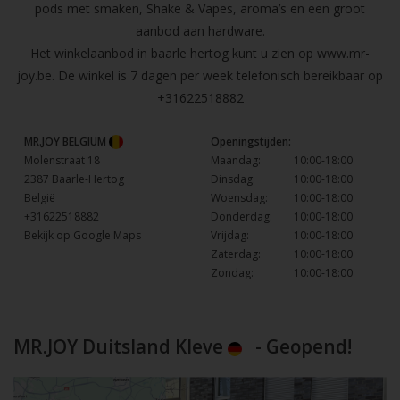
pods met smaken, Shake & Vapes, aroma’s en een groot
aanbod aan hardware.
Het winkelaanbod in baarle hertog kunt u zien op
www.mr-
joy.be
. De winkel is 7 dagen per week telefonisch bereikbaar op
+31622518882
MR.JOY BELGIUM
Openingstijden:
Molenstraat 18
Maandag:
10:00-18:00
2387 Baarle-Hertog
Dinsdag:
10:00-18:00
België
Woensdag:
10:00-18:00
+31622518882
Donderdag:
10:00-18:00
Bekijk op Google Maps
Vrijdag:
10:00-18:00
Zaterdag:
10:00-18:00
Zondag:
10:00-18:00
MR.JOY Duitsland Kleve
- Geopend!