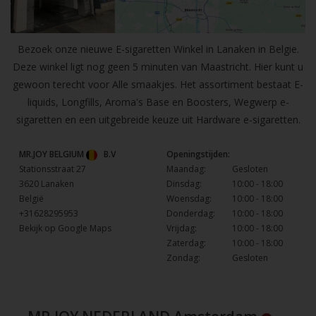
Bezoek onze nieuwe E-sigaretten Winkel in Lanaken in Belgie.
Deze winkel ligt nog geen 5 minuten van Maastricht. Hier kunt u
gewoon terecht voor Alle smaakjes. Het assortiment bestaat E-
liquids, Longfills, Aroma's Base en Boosters, Wegwerp e-
sigaretten en een uitgebreide keuze uit Hardware e-sigaretten.
MR.JOY BELGIUM
B.V
Openingstijden:
Stationsstraat 27
Maandag:
Gesloten
3620 Lanaken
Dinsdag:
10:00 - 18:00
België
Woensdag:
10:00 - 18:00
+31628295953
Donderdag:
10:00 - 18:00
Bekijk op Google Maps
Vrijdag:
10:00 - 18:00
Zaterdag:
10:00 - 18:00
Zondag:
Gesloten