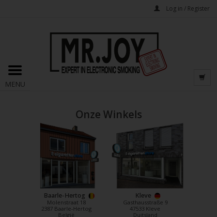
Log in / Register
MENU
Onze Winkels
Baarle-Hertog
Kleve
Molenstraat 18
Gasthausstraße 9
2387 Baarle-Hertog
47533 Kleve
België
Duitsland