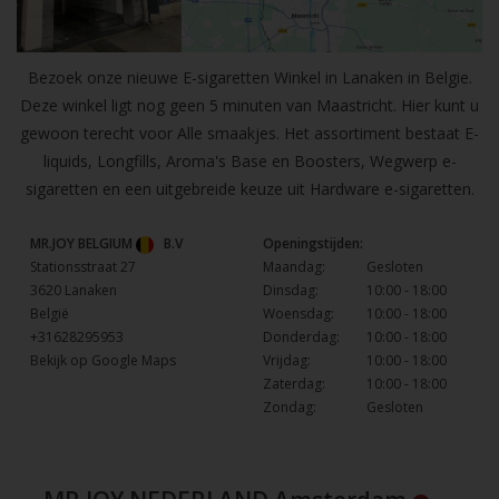
Bezoek onze nieuwe E-sigaretten Winkel in Lanaken in Belgie.
Deze winkel ligt nog geen 5 minuten van Maastricht. Hier kunt u
gewoon terecht voor Alle smaakjes. Het assortiment bestaat E-
liquids, Longfills, Aroma's Base en Boosters, Wegwerp e-
sigaretten en een uitgebreide keuze uit Hardware e-sigaretten.
MR.JOY BELGIUM
B.V
Openingstijden:
Stationsstraat 27
Maandag:
Gesloten
3620 Lanaken
Dinsdag:
10:00 - 18:00
België
Woensdag:
10:00 - 18:00
+31628295953
Donderdag:
10:00 - 18:00
Bekijk op Google Maps
Vrijdag:
10:00 - 18:00
Zaterdag:
10:00 - 18:00
Zondag:
Gesloten