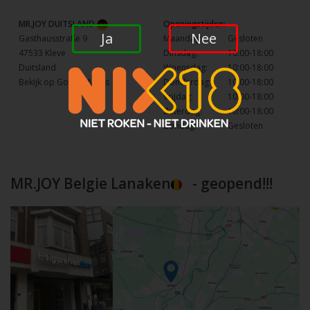
MR.JOY DUITSLAND
Openingstijden:
Ja
Nee
Gasthausstraße 9
Maandag:
Gesloten
47533 Kleve
Dinsdag:
10:00-18:00
Duitsland
Woensdag:
10:00-18:00
Bekijk op Google Maps
Donderdag:
10:00-18:00
Vrijdag:
10:00-18:00
Zaterdag:
10:00-18:00
Zondag:
Gesloten
MR.JOY Belgie Lanaken
- geopend!!!