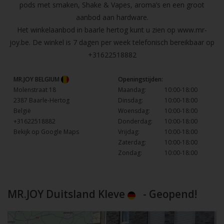
pods met smaken, Shake & Vapes, aroma’s en een groot
aanbod aan hardware.
Het winkelaanbod in baarle hertog kunt u zien op
www.mr-
joy.be
. De winkel is 7 dagen per week telefonisch bereikbaar op
+31622518882
MR.JOY BELGIUM
Openingstijden:
Molenstraat 18
Maandag:
10:00-18:00
2387 Baarle-Hertog
Dinsdag:
10:00-18:00
België
Woensdag:
10:00-18:00
+31622518882
Donderdag:
10:00-18:00
Bekijk op Google Maps
Vrijdag:
10:00-18:00
Zaterdag:
10:00-18:00
Zondag:
10:00-18:00
MR.JOY Duitsland Kleve
- Geopend!