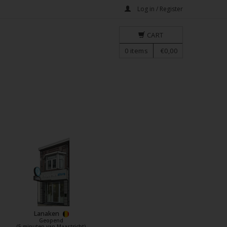
Log in / Register
CART
0
items
€0,00
Lanaken
Geopend
(5 minuten van Maastricht)