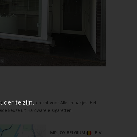
der te zijn.
er kunt u gewoon terecht voor Alle smaakjes. Het
ide keuze uit Hardware e-sigaretten.
MR.JOY BELGIUM
B.V