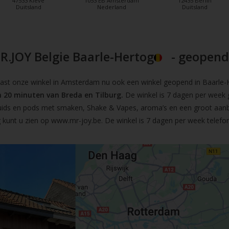
47533 Kleve
1053 EB Amsterdam
12435 Berlin
Duitsland
Nederland
Duitsland
R.JOY Belgie Baarle-Hertog
- geopend!
t onze winkel in Amsterdam nu ook een winkel geopend in Baarle-He
 20 minuten van Breda en Tilburg.
De winkel is 7 dagen per week 
iquids en pods met smaken, Shake & Vapes, aroma’s en een groot aan
 kunt u zien op
www.mr-joy.be
. De winkel is 7 dagen per week telefo