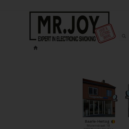
Baarle-Hertog
Molenstraat 18