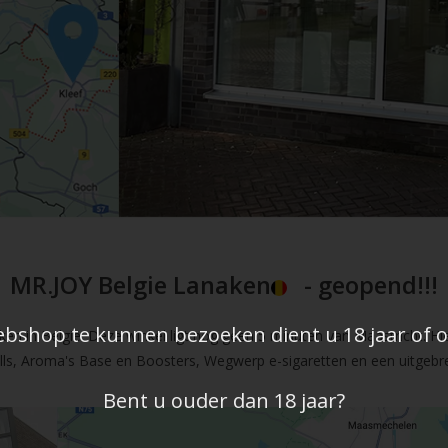
MR.JOY Belgie Lanaken
- geopend!!!
shop te kunnen bezoeken dient u 18 jaar of ou
en in Belgie. Deze winkel ligt nog geen 5 minuten van Maastricht. Hi
fills, Aroma's Base en Boosters, Wegwerp e-sigaretten en een uitgebre
Bent u ouder dan 18 jaar?