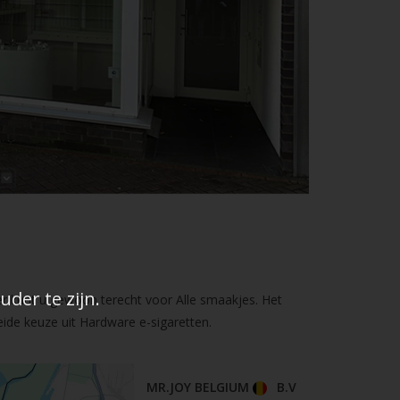
der te zijn.
er kunt u gewoon terecht voor Alle smaakjes. Het
ide keuze uit Hardware e-sigaretten.
MR.JOY BELGIUM
B.V