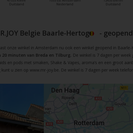
47533 Kleve
1053 EB Amsterdam
12435 Berlin
Duitsland
Nederland
Duitsland
R.JOY Belgie Baarle-Hertog
- geopend!
t onze winkel in Amsterdam nu ook een winkel geopend in Baarle-He
 20 minuten van Breda en Tilburg.
De winkel is 7 dagen per week 
iquids en pods met smaken, Shake & Vapes, aroma’s en een groot aan
 kunt u zien op
www.mr-joy.be
. De winkel is 7 dagen per week telefo