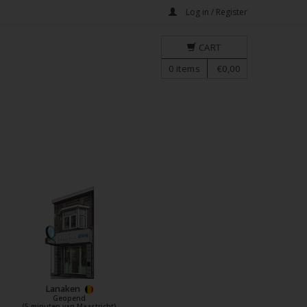
Log in / Register
CART
0
items
€0,00
Lanaken
Geopend
(5 minuten van Maastricht)