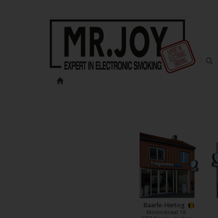
Baarle-Hertog
Molenstraat 18