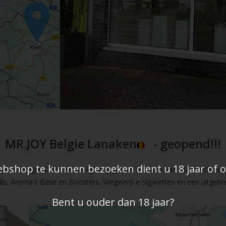
MR.JOY Belgie Lanaken
- geopend!!!
shop te kunnen bezoeken dient u 18 jaar of ou
en in Belgie. Deze winkel ligt nog geen 5 minuten van Maastricht. Hi
fills, Aroma's Base en Boosters, Wegwerp e-sigaretten en een uitgebre
Bent u ouder dan 18 jaar?