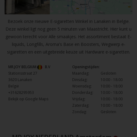
Bezoek onze nieuwe E-sigaretten Winkel in Lanaken in Belgie.
Deze winkel ligt nog geen 5 minuten van Maastricht. Hier kunt u
gewoon terecht voor Alle smaakjes. Het assortiment bestaat E-
liquids, Longfills, Aroma's Base en Boosters, Wegwerp e-
sigaretten en een uitgebreide keuze uit Hardware e-sigaretten.
MR.JOY BELGIUM
B.V
Openingstijden:
Stationsstraat 27
Maandag:
Gesloten
3620 Lanaken
Dinsdag:
10:00 - 18:00
België
Woensdag:
10:00 - 18:00
+31628295953
Donderdag:
10:00 - 18:00
Bekijk op Google Maps
Vrijdag:
10:00 - 18:00
Zaterdag:
10:00 - 18:00
Zondag:
Gesloten