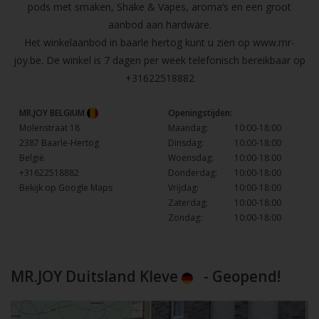
pods met smaken, Shake & Vapes, aroma’s en een groot
aanbod aan hardware.
Het winkelaanbod in baarle hertog kunt u zien op
www.mr-
joy.be
. De winkel is 7 dagen per week telefonisch bereikbaar op
+31622518882
MR.JOY BELGIUM
Openingstijden:
Molenstraat 18
Maandag:
10:00-18:00
2387 Baarle-Hertog
Dinsdag:
10:00-18:00
België
Woensdag:
10:00-18:00
+31622518882
Donderdag:
10:00-18:00
Bekijk op Google Maps
Vrijdag:
10:00-18:00
Zaterdag:
10:00-18:00
Zondag:
10:00-18:00
MR.JOY Duitsland Kleve
- Geopend!