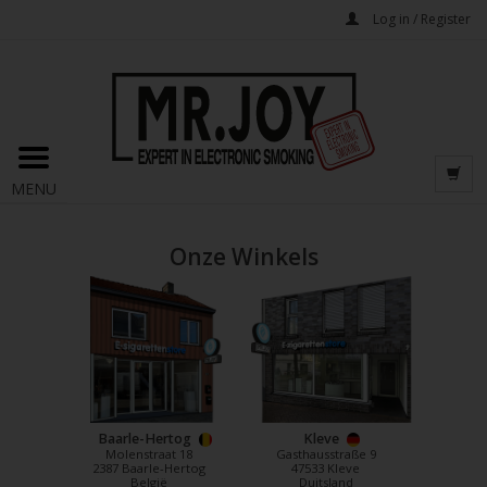
Log in / Register
MENU
Onze Winkels
Baarle-Hertog
Kleve
Molenstraat 18
Gasthausstraße 9
2387 Baarle-Hertog
47533 Kleve
België
Duitsland