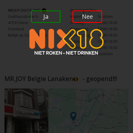
MR.JOY DUITSLAND
Openingstijden:
Ja
Nee
Gasthausstraße 9
Maandag:
Gesloten
47533 Kleve
Dinsdag:
10:00-18:00
Duitsland
Woensdag:
10:00-18:00
Bekijk op Google Maps
Donderdag:
10:00-18:00
Vrijdag:
10:00-18:00
Zaterdag:
10:00-18:00
Zondag:
Gesloten
MR.JOY Belgie Lanaken
- geopend!!!