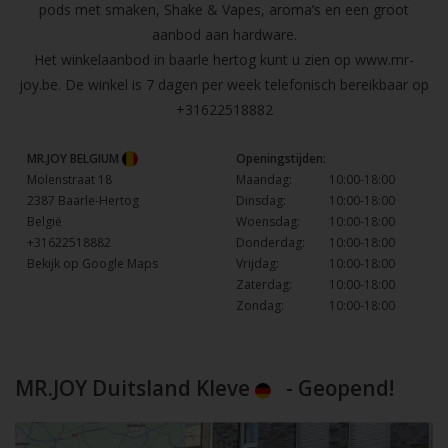
pods met smaken, Shake & Vapes, aroma’s en een groot
aanbod aan hardware.
Het winkelaanbod in baarle hertog kunt u zien op
www.mr-
joy.be
. De winkel is 7 dagen per week telefonisch bereikbaar op
+31622518882
MR.JOY BELGIUM
Openingstijden:
Molenstraat 18
Maandag:
10:00-18:00
2387 Baarle-Hertog
Dinsdag:
10:00-18:00
België
Woensdag:
10:00-18:00
+31622518882
Donderdag:
10:00-18:00
Bekijk op Google Maps
Vrijdag:
10:00-18:00
Zaterdag:
10:00-18:00
Zondag:
10:00-18:00
MR.JOY Duitsland Kleve
- Geopend!