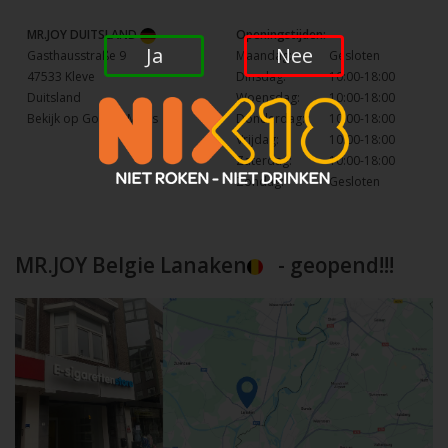
MR.JOY DUITSLAND
Openingstijden:
Ja
Nee
Gasthausstraße 9
Maandag:
Gesloten
47533 Kleve
Dinsdag:
10:00-18:00
Duitsland
Woensdag:
10:00-18:00
Bekijk op Google Maps
Donderdag:
10:00-18:00
Vrijdag:
10:00-18:00
Zaterdag:
10:00-18:00
Zondag:
Gesloten
MR.JOY Belgie Lanaken
- geopend!!!