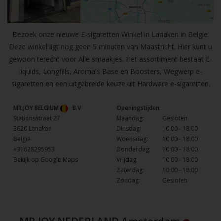
Bezoek onze nieuwe E-sigaretten Winkel in Lanaken in Belgie.
Deze winkel ligt nog geen 5 minuten van Maastricht. Hier kunt u
gewoon terecht voor Alle smaakjes. Het assortiment bestaat E-
liquids, Longfills, Aroma's Base en Boosters, Wegwerp e-
sigaretten en een uitgebreide keuze uit Hardware e-sigaretten.
MR.JOY BELGIUM
B.V
Openingstijden:
Stationsstraat 27
Maandag:
Gesloten
3620 Lanaken
Dinsdag:
10:00 - 18:00
België
Woensdag:
10:00 - 18:00
+31628295953
Donderdag:
10:00 - 18:00
Bekijk op Google Maps
Vrijdag:
10:00 - 18:00
Zaterdag:
10:00 - 18:00
Zondag:
Gesloten