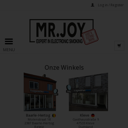
Log in / Register
MENU
Onze Winkels
Baarle-Hertog
Kleve
Molenstraat 18
Gasthausstraße 9
2387 Baarle-Hertog
47533 Kleve
België
Duitsland