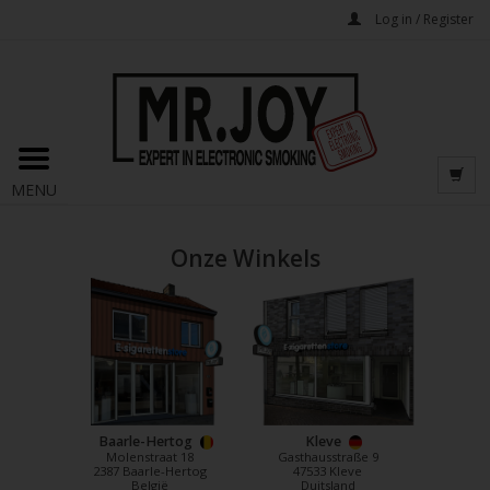
Log in / Register
MENU
Onze Winkels
Baarle-Hertog
Kleve
Molenstraat 18
Gasthausstraße 9
2387 Baarle-Hertog
47533 Kleve
België
Duitsland