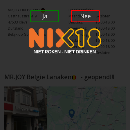
MR.JOY DUITSLAND
Openingstijden:
Ja
Nee
Gasthausstraße 9
Maandag:
Gesloten
47533 Kleve
Dinsdag:
10:00-18:00
Duitsland
Woensdag:
10:00-18:00
Bekijk op Google Maps
Donderdag:
10:00-18:00
Vrijdag:
10:00-18:00
Zaterdag:
10:00-18:00
Zondag:
Gesloten
MR.JOY Belgie Lanaken
- geopend!!!