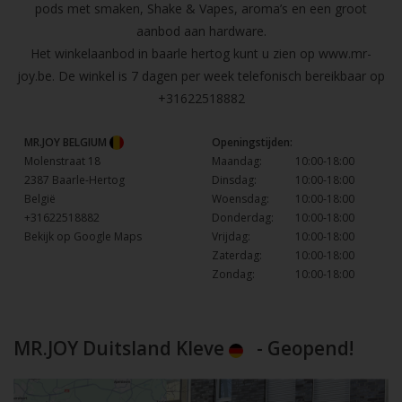
pods met smaken, Shake & Vapes, aroma’s en een groot
aanbod aan hardware.
Het winkelaanbod in baarle hertog kunt u zien op
www.mr-
joy.be
. De winkel is 7 dagen per week telefonisch bereikbaar op
+31622518882
MR.JOY BELGIUM
Openingstijden:
Molenstraat 18
Maandag:
10:00-18:00
2387 Baarle-Hertog
Dinsdag:
10:00-18:00
België
Woensdag:
10:00-18:00
+31622518882
Donderdag:
10:00-18:00
Bekijk op Google Maps
Vrijdag:
10:00-18:00
Zaterdag:
10:00-18:00
Zondag:
10:00-18:00
MR.JOY Duitsland Kleve
- Geopend!