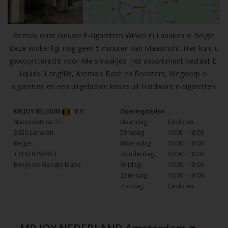
Bezoek onze nieuwe E-sigaretten Winkel in Lanaken in Belgie.
Deze winkel ligt nog geen 5 minuten van Maastricht. Hier kunt u
gewoon terecht voor Alle smaakjes. Het assortiment bestaat E-
liquids, Longfills, Aroma's Base en Boosters, Wegwerp e-
sigaretten en een uitgebreide keuze uit Hardware e-sigaretten.
MR.JOY BELGIUM
B.V
Openingstijden:
Stationsstraat 27
Maandag:
Gesloten
3620 Lanaken
Dinsdag:
10:00 - 18:00
België
Woensdag:
10:00 - 18:00
+31628295953
Donderdag:
10:00 - 18:00
Bekijk op Google Maps
Vrijdag:
10:00 - 18:00
Zaterdag:
10:00 - 18:00
Zondag:
Gesloten