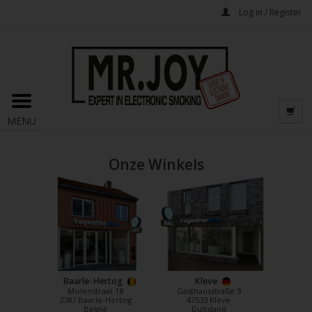
Log in / Register
MENU
Onze Winkels
Baarle-Hertog
Kleve
Molenstraat 18
Gasthausstraße 9
2387 Baarle-Hertog
47533 Kleve
België
Duitsland