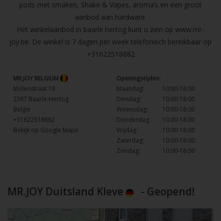
pods met smaken, Shake & Vapes, aroma’s en een groot
aanbod aan hardware.
Het winkelaanbod in baarle hertog kunt u zien op
www.mr-
joy.be
. De winkel is 7 dagen per week telefonisch bereikbaar op
+31622518882
MR.JOY BELGIUM
Openingstijden:
Molenstraat 18
Maandag:
10:00-18:00
2387 Baarle-Hertog
Dinsdag:
10:00-18:00
België
Woensdag:
10:00-18:00
+31622518882
Donderdag:
10:00-18:00
Bekijk op Google Maps
Vrijdag:
10:00-18:00
Zaterdag:
10:00-18:00
Zondag:
10:00-18:00
MR.JOY Duitsland Kleve
- Geopend!