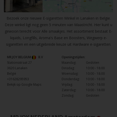
Bezoek onze nieuwe E-sigaretten Winkel in Lanaken in Belgie.
Deze winkel ligt nog geen 5 minuten van Maastricht. Hier kunt u
gewoon terecht voor Alle smaakjes. Het assortiment bestaat E-
liquids, Longfills, Aroma's Base en Boosters, Wegwerp e-
sigaretten en een uitgebreide keuze uit Hardware e-sigaretten.
MR.JOY BELGIUM
B.V
Openingstijden:
Stationsstraat 27
Maandag:
Gesloten
3620 Lanaken
Dinsdag:
10:00 - 18:00
België
Woensdag:
10:00 - 18:00
+31628295953
Donderdag:
10:00 - 18:00
Bekijk op Google Maps
Vrijdag:
10:00 - 18:00
Zaterdag:
10:00 - 18:00
Zondag:
Gesloten