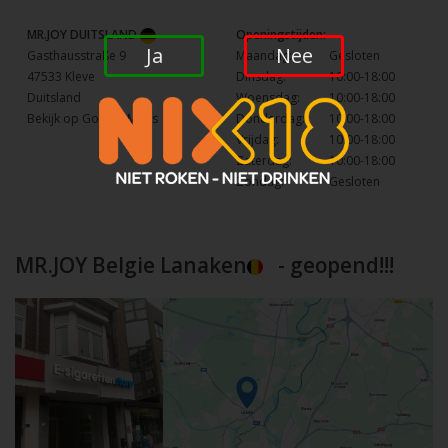
MR.JOY DUITSLAND
Openingstijden:
Ja
Nee
Gasthausstraße 9
Maandag:
Gesloten
47533 Kleve
Dinsdag:
10:00-18:00
Duitsland
Woensdag:
10:00-18:00
Bekijk op Google Maps
Donderdag:
10:00-18:00
Vrijdag:
10:00-18:00
Zaterdag:
10:00-18:00
Zondag:
Gesloten
MR.JOY Belgie Lanaken
- geopend!!!