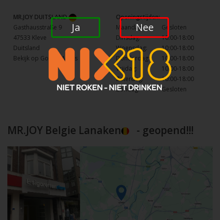
MR.JOY DUITSLAND
Openingstijden:
Ja
Nee
Gasthausstraße 9
Maandag:
Gesloten
47533 Kleve
Dinsdag:
10:00-18:00
Duitsland
Woensdag:
10:00-18:00
Bekijk op Google Maps
Donderdag:
10:00-18:00
Vrijdag:
10:00-18:00
Zaterdag:
10:00-18:00
Zondag:
Gesloten
MR.JOY Belgie Lanaken
- geopend!!!