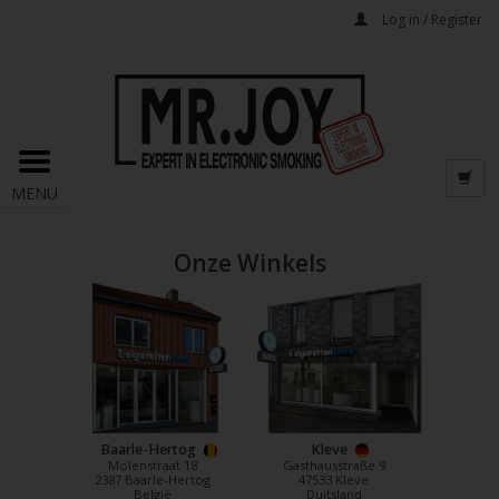
Log in / Register
MENU
Onze Winkels
Baarle-Hertog
Kleve
Molenstraat 18
Gasthausstraße 9
2387 Baarle-Hertog
47533 Kleve
België
Duitsland