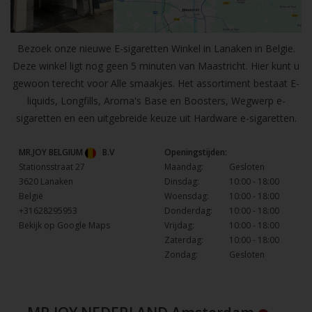
Bezoek onze nieuwe E-sigaretten Winkel in Lanaken in Belgie.
Deze winkel ligt nog geen 5 minuten van Maastricht. Hier kunt u
gewoon terecht voor Alle smaakjes. Het assortiment bestaat E-
liquids, Longfills, Aroma's Base en Boosters, Wegwerp e-
sigaretten en een uitgebreide keuze uit Hardware e-sigaretten.
MR.JOY BELGIUM
B.V
Openingstijden:
Stationsstraat 27
Maandag:
Gesloten
3620 Lanaken
Dinsdag:
10:00 - 18:00
België
Woensdag:
10:00 - 18:00
+31628295953
Donderdag:
10:00 - 18:00
Bekijk op Google Maps
Vrijdag:
10:00 - 18:00
Zaterdag:
10:00 - 18:00
Zondag:
Gesloten