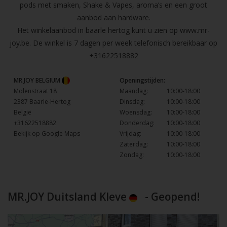
pods met smaken, Shake & Vapes, aroma’s en een groot
aanbod aan hardware.
Het winkelaanbod in baarle hertog kunt u zien op
www.mr-
joy.be
. De winkel is 7 dagen per week telefonisch bereikbaar op
+31622518882
MR.JOY BELGIUM
Openingstijden:
Molenstraat 18
Maandag:
10:00-18:00
2387 Baarle-Hertog
Dinsdag:
10:00-18:00
België
Woensdag:
10:00-18:00
+31622518882
Donderdag:
10:00-18:00
Bekijk op Google Maps
Vrijdag:
10:00-18:00
Zaterdag:
10:00-18:00
Zondag:
10:00-18:00
MR.JOY Duitsland Kleve
- Geopend!