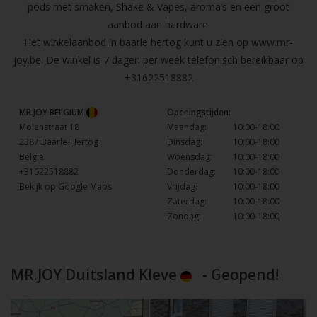
pods met smaken, Shake & Vapes, aroma’s en een groot
aanbod aan hardware.
Het winkelaanbod in baarle hertog kunt u zien op
www.mr-
joy.be
. De winkel is 7 dagen per week telefonisch bereikbaar op
+31622518882
MR.JOY BELGIUM
Openingstijden:
Molenstraat 18
Maandag:
10:00-18:00
2387 Baarle-Hertog
Dinsdag:
10:00-18:00
België
Woensdag:
10:00-18:00
+31622518882
Donderdag:
10:00-18:00
Bekijk op Google Maps
Vrijdag:
10:00-18:00
Zaterdag:
10:00-18:00
Zondag:
10:00-18:00
MR.JOY Duitsland Kleve
- Geopend!