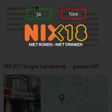
MR.JOY DUITSLAND
Openingstijden:
Ja
Nee
Gasthausstraße 9
Maandag:
Gesloten
47533 Kleve
Dinsdag:
10:00-18:00
Duitsland
Woensdag:
10:00-18:00
Bekijk op Google Maps
Donderdag:
10:00-18:00
Vrijdag:
10:00-18:00
Zaterdag:
10:00-18:00
Zondag:
Gesloten
MR.JOY Belgie Lanaken
- geopend!!!