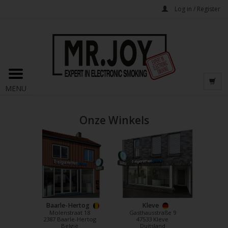
Log in / Register
MENU
Onze Winkels
Baarle-Hertog
Kleve
Molenstraat 18
Gasthausstraße 9
2387 Baarle-Hertog
47533 Kleve
België
Duitsland