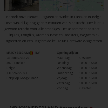
Bezoek onze nieuwe E-sigaretten Winkel in Lanaken in Belgie.
Deze winkel ligt nog geen 5 minuten van Maastricht. Hier kunt u
gewoon terecht voor Alle smaakjes. Het assortiment bestaat E-
liquids, Longfills, Aroma's Base en Boosters, Wegwerp e-
sigaretten en een uitgebreide keuze uit Hardware e-sigaretten.
MR.JOY BELGIUM
B.V
Openingstijden:
Stationsstraat 27
Maandag:
Gesloten
3620 Lanaken
Dinsdag:
10:00 - 18:00
België
Woensdag:
10:00 - 18:00
+31628295953
Donderdag:
10:00 - 18:00
Bekijk op Google Maps
Vrijdag:
10:00 - 18:00
Zaterdag:
10:00 - 18:00
Zondag:
Gesloten