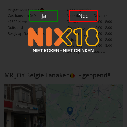
MR.JOY DUITSLAND
Openingstijden:
Ja
Nee
Gasthausstraße 9
Maandag:
Gesloten
47533 Kleve
Dinsdag:
10:00-18:00
Duitsland
Woensdag:
10:00-18:00
Bekijk op Google Maps
Donderdag:
10:00-18:00
Vrijdag:
10:00-18:00
Zaterdag:
10:00-18:00
Zondag:
Gesloten
MR.JOY Belgie Lanaken
- geopend!!!