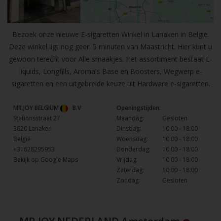
Bezoek onze nieuwe E-sigaretten Winkel in Lanaken in Belgie.
Deze winkel ligt nog geen 5 minuten van Maastricht. Hier kunt u
gewoon terecht voor Alle smaakjes. Het assortiment bestaat E-
liquids, Longfills, Aroma's Base en Boosters, Wegwerp e-
sigaretten en een uitgebreide keuze uit Hardware e-sigaretten.
MR.JOY BELGIUM
B.V
Openingstijden:
Stationsstraat 27
Maandag:
Gesloten
3620 Lanaken
Dinsdag:
10:00 - 18:00
België
Woensdag:
10:00 - 18:00
+31628295953
Donderdag:
10:00 - 18:00
Bekijk op Google Maps
Vrijdag:
10:00 - 18:00
Zaterdag:
10:00 - 18:00
Zondag:
Gesloten