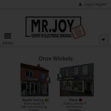
Log in / Register
MENU
Onze Winkels
Baarle-Hertog
Kleve
Molenstraat 18
Gasthausstraße 9
2387 Baarle-Hertog
47533 Kleve
België
Duitsland