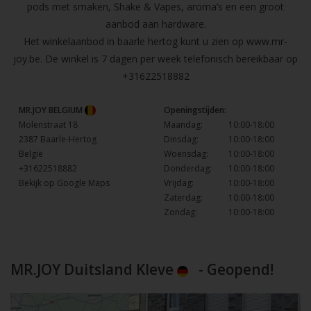
pods met smaken, Shake & Vapes, aroma’s en een groot
aanbod aan hardware.
Het winkelaanbod in baarle hertog kunt u zien op
www.mr-
joy.be
. De winkel is 7 dagen per week telefonisch bereikbaar op
+31622518882
MR.JOY BELGIUM
Openingstijden:
Molenstraat 18
Maandag:
10:00-18:00
2387 Baarle-Hertog
Dinsdag:
10:00-18:00
België
Woensdag:
10:00-18:00
+31622518882
Donderdag:
10:00-18:00
Bekijk op Google Maps
Vrijdag:
10:00-18:00
Zaterdag:
10:00-18:00
Zondag:
10:00-18:00
MR.JOY Duitsland Kleve
- Geopend!