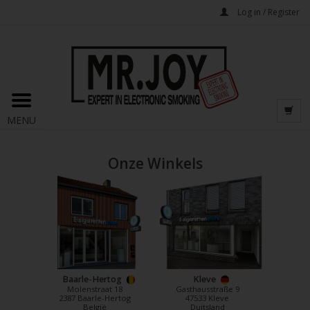
Log in / Register
MENU
Onze Winkels
Baarle-Hertog
Kleve
Molenstraat 18
Gasthausstraße 9
2387 Baarle-Hertog
47533 Kleve
België
Duitsland