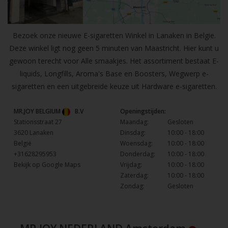
Bezoek onze nieuwe E-sigaretten Winkel in Lanaken in Belgie.
Deze winkel ligt nog geen 5 minuten van Maastricht. Hier kunt u
gewoon terecht voor Alle smaakjes. Het assortiment bestaat E-
liquids, Longfills, Aroma's Base en Boosters, Wegwerp e-
sigaretten en een uitgebreide keuze uit Hardware e-sigaretten.
MR.JOY BELGIUM
B.V
Openingstijden:
Stationsstraat 27
Maandag:
Gesloten
3620 Lanaken
Dinsdag:
10:00 - 18:00
België
Woensdag:
10:00 - 18:00
+31628295953
Donderdag:
10:00 - 18:00
Bekijk op Google Maps
Vrijdag:
10:00 - 18:00
Zaterdag:
10:00 - 18:00
Zondag:
Gesloten