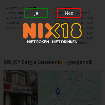
MR.JOY DUITSLAND
Openingstijden:
Ja
Nee
Gasthausstraße 9
Maandag:
Gesloten
47533 Kleve
Dinsdag:
10:00-18:00
Duitsland
Woensdag:
10:00-18:00
Bekijk op Google Maps
Donderdag:
10:00-18:00
Vrijdag:
10:00-18:00
Zaterdag:
10:00-18:00
Zondag:
Gesloten
MR.JOY Belgie Lanaken
- geopend!!!