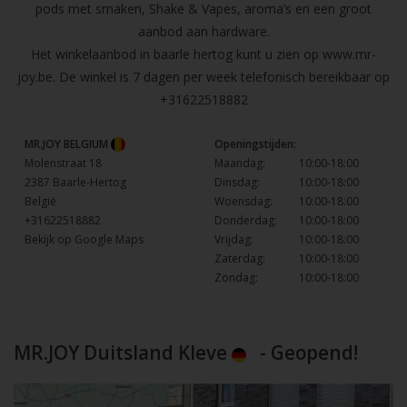
pods met smaken, Shake & Vapes, aroma’s en een groot
aanbod aan hardware.
Het winkelaanbod in baarle hertog kunt u zien op
www.mr-
joy.be
. De winkel is 7 dagen per week telefonisch bereikbaar op
+31622518882
MR.JOY BELGIUM
Openingstijden:
Molenstraat 18
Maandag:
10:00-18:00
2387 Baarle-Hertog
Dinsdag:
10:00-18:00
België
Woensdag:
10:00-18:00
+31622518882
Donderdag:
10:00-18:00
Bekijk op Google Maps
Vrijdag:
10:00-18:00
Zaterdag:
10:00-18:00
Zondag:
10:00-18:00
MR.JOY Duitsland Kleve
- Geopend!