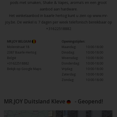
pods met smaken, Shake & Vapes, aroma’s en een groot
aanbod aan hardware.
Het winkelaanbod in baarle hertog kunt u zien op
www.mr-
joy.be
. De winkel is 7 dagen per week telefonisch bereikbaar op
+31622518882
MR.JOY BELGIUM
Openingstijden:
Molenstraat 18
Maandag:
10:00-18:00
2387 Baarle-Hertog
Dinsdag:
10:00-18:00
België
Woensdag:
10:00-18:00
+31622518882
Donderdag:
10:00-18:00
Bekijk op Google Maps
Vrijdag:
10:00-18:00
Zaterdag:
10:00-18:00
Zondag:
10:00-18:00
MR.JOY Duitsland Kleve
- Geopend!