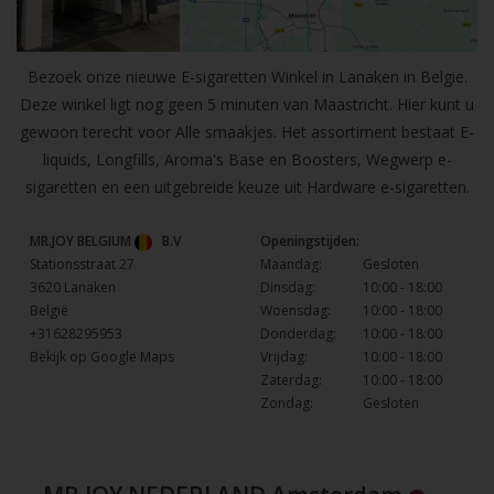
Bezoek onze nieuwe E-sigaretten Winkel in Lanaken in Belgie.
Deze winkel ligt nog geen 5 minuten van Maastricht. Hier kunt u
gewoon terecht voor Alle smaakjes. Het assortiment bestaat E-
liquids, Longfills, Aroma's Base en Boosters, Wegwerp e-
sigaretten en een uitgebreide keuze uit Hardware e-sigaretten.
MR.JOY BELGIUM
B.V
Openingstijden:
Stationsstraat 27
Maandag:
Gesloten
3620 Lanaken
Dinsdag:
10:00 - 18:00
België
Woensdag:
10:00 - 18:00
+31628295953
Donderdag:
10:00 - 18:00
Bekijk op Google Maps
Vrijdag:
10:00 - 18:00
Zaterdag:
10:00 - 18:00
Zondag:
Gesloten