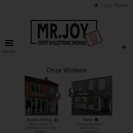
Log in / Register
MENU
Onze Winkels
Baarle-Hertog
Kleve
Molenstraat 18
Gasthausstraße 9
2387 Baarle-Hertog
47533 Kleve
België
Duitsland