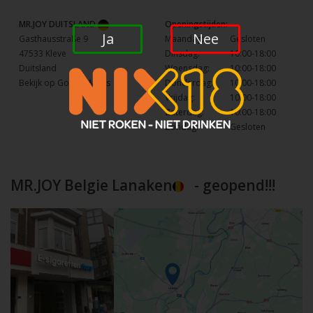
MR.JOY DUITSLAND
Openingstijden:
Ja
Nee
Gasthausstraße 9
Maandag:
Gesloten
47533 Kleve
Dinsdag:
10:00-18:00
Duitsland
Woensdag:
10:00-18:00
Bekijk op Google Maps
Donderdag:
10:00-18:00
Vrijdag:
10:00-18:00
Zaterdag:
10:00-18:00
Zondag:
Gesloten
MR.JOY Belgie Lanaken
- geopend!!!