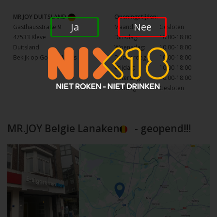
MR.JOY DUITSLAND
Openingstijden:
Ja
Nee
Gasthausstraße 9
Maandag:
Gesloten
47533 Kleve
Dinsdag:
10:00-18:00
Duitsland
Woensdag:
10:00-18:00
Bekijk op Google Maps
Donderdag:
10:00-18:00
Vrijdag:
10:00-18:00
Zaterdag:
10:00-18:00
Zondag:
Gesloten
MR.JOY Belgie Lanaken
- geopend!!!