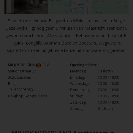
Bezoek onze nieuwe E-sigaretten Winkel in Lanaken in Belgie.
Deze winkel ligt nog geen 5 minuten van Maastricht. Hier kunt u
gewoon terecht voor Alle smaakjes. Het assortiment bestaat E-
liquids, Longfills, Aroma's Base en Boosters, Wegwerp e-
sigaretten en een uitgebreide keuze uit Hardware e-sigaretten.
MR.JOY BELGIUM
B.V
Openingstijden:
Stationsstraat 27
Maandag:
Gesloten
3620 Lanaken
Dinsdag:
10:00 - 18:00
België
Woensdag:
10:00 - 18:00
+31628295953
Donderdag:
10:00 - 18:00
Bekijk op Google Maps
Vrijdag:
10:00 - 18:00
Zaterdag:
10:00 - 18:00
Zondag:
Gesloten