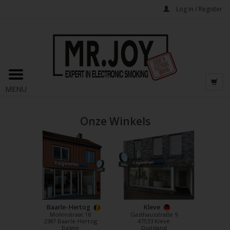
Log in / Register
MENU
Onze Winkels
Baarle-Hertog
Kleve
Molenstraat 18
Gasthausstraße 9
2387 Baarle-Hertog
47533 Kleve
België
Duitsland