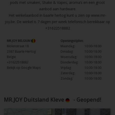
pods met smaken, Shake & Vapes, aroma’s en een groot
aanbod aan hardware.
Het winkelaanbod in baarle hertog kunt u zien op
www.mr-
joy.be
. De winkel is 7 dagen per week telefonisch bereikbaar op
+31622518882
MR.JOY BELGIUM
Openingstijden:
Molenstraat 18
Maandag:
10:00-18:00
2387 Baarle-Hertog
Dinsdag:
10:00-18:00
België
Woensdag:
10:00-18:00
+31622518882
Donderdag:
10:00-18:00
Bekijk op Google Maps
Vrijdag:
10:00-18:00
Zaterdag:
10:00-18:00
Zondag:
10:00-18:00
MR.JOY Duitsland Kleve
- Geopend!