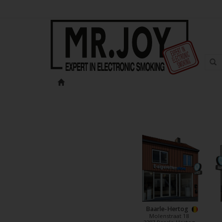
Baarle-Hertog
Molenstraat 18