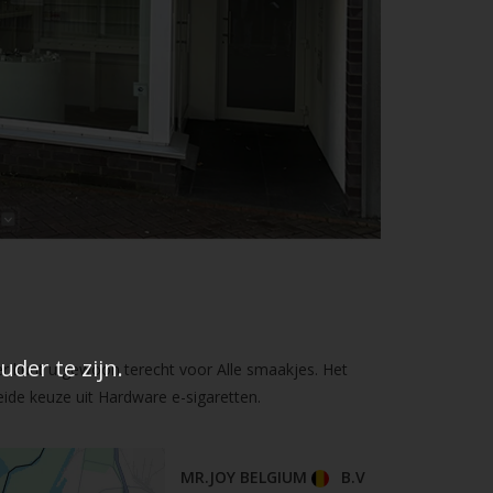
der te zijn.
er kunt u gewoon terecht voor Alle smaakjes. Het
ide keuze uit Hardware e-sigaretten.
MR.JOY BELGIUM
B.V