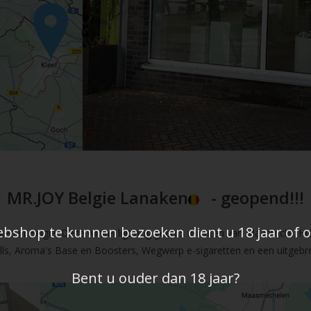
MR.JOY Belgie Lanaken
- geopend!!!
shop te kunnen bezoeken dient u 18 jaar of ou
en in Belgie. Deze winkel ligt nog geen 5 minuten van Maastricht. Hi
fills, Aroma's Base en Boosters, Wegwerp e-sigaretten en een uitgebre
Bent u ouder dan 18 jaar?