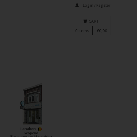
Log in / Register
CART
0
items
€0,00
Lanaken
Geopend
(5 minuten van Maastricht)