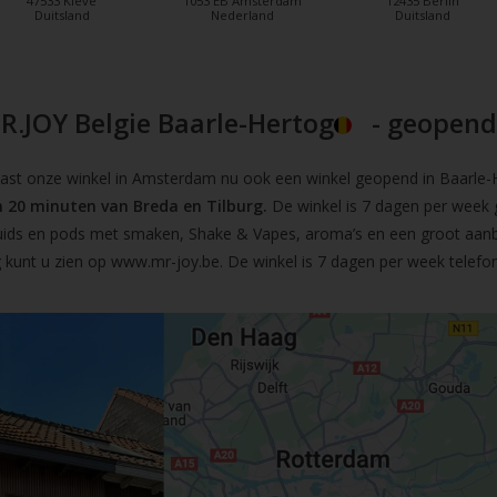
47533 Kleve
1053 EB Amsterdam
12435 Berlin
Duitsland
Nederland
Duitsland
R.JOY Belgie Baarle-Hertog
- geopend!
t onze winkel in Amsterdam nu ook een winkel geopend in Baarle-He
 20 minuten van Breda en Tilburg.
De winkel is 7 dagen per week 
iquids en pods met smaken, Shake & Vapes, aroma’s en een groot aan
 kunt u zien op
www.mr-joy.be
. De winkel is 7 dagen per week telefo