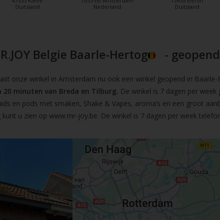
47533 Kleve
1053 EB Amsterdam
12435 Berlin
Duitsland
Nederland
Duitsland
R.JOY Belgie Baarle-Hertog
- geopend!
t onze winkel in Amsterdam nu ook een winkel geopend in Baarle-He
 20 minuten van Breda en Tilburg.
De winkel is 7 dagen per week 
iquids en pods met smaken, Shake & Vapes, aroma’s en een groot aan
 kunt u zien op
www.mr-joy.be
. De winkel is 7 dagen per week telefo