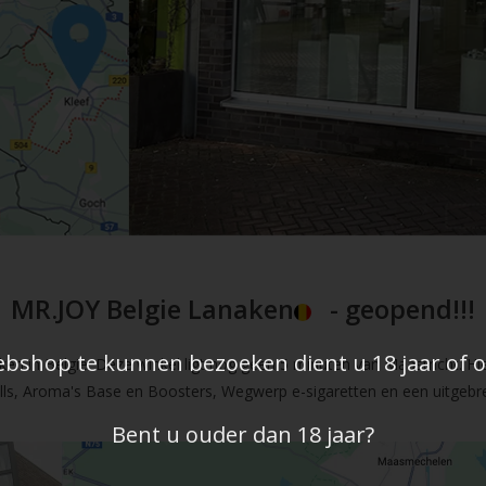
MR.JOY Belgie Lanaken
- geopend!!!
shop te kunnen bezoeken dient u 18 jaar of ou
en in Belgie. Deze winkel ligt nog geen 5 minuten van Maastricht. Hi
fills, Aroma's Base en Boosters, Wegwerp e-sigaretten en een uitgebre
Bent u ouder dan 18 jaar?