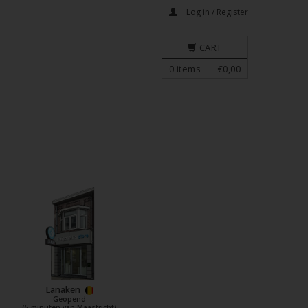
Log in / Register
CART
0
items
€0,00
Lanaken
Geopend
(5 minuten van Maastricht)