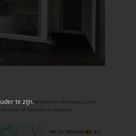
der te zijn.
er kunt u gewoon terecht voor Alle smaakjes. Het
ide keuze uit Hardware e-sigaretten.
MR.JOY BELGIUM
B.V