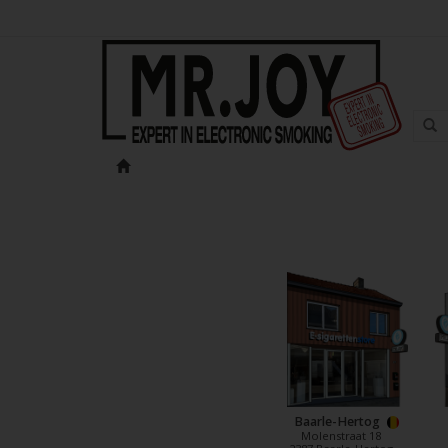
Baarle-Hertog
Molenstraat 18