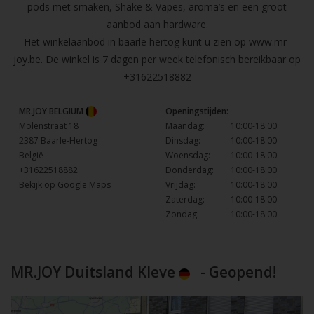
pods met smaken, Shake & Vapes, aroma’s en een groot
aanbod aan hardware.
Het winkelaanbod in baarle hertog kunt u zien op
www.mr-
joy.be
. De winkel is 7 dagen per week telefonisch bereikbaar op
+31622518882
MR.JOY BELGIUM
Openingstijden:
Molenstraat 18
Maandag:
10:00-18:00
2387 Baarle-Hertog
Dinsdag:
10:00-18:00
België
Woensdag:
10:00-18:00
+31622518882
Donderdag:
10:00-18:00
Bekijk op Google Maps
Vrijdag:
10:00-18:00
Zaterdag:
10:00-18:00
Zondag:
10:00-18:00
MR.JOY Duitsland Kleve
- Geopend!