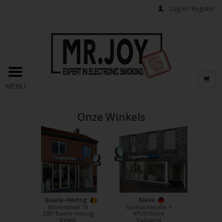
Log in / Register
MENU
Onze Winkels
Baarle-Hertog
Kleve
Molenstraat 18
Gasthausstraße 9
2387 Baarle-Hertog
47533 Kleve
België
Duitsland