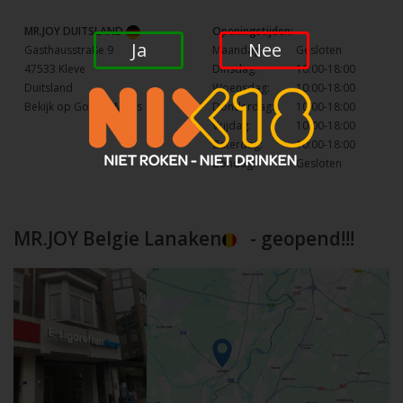
MR.JOY DUITSLAND
Openingstijden:
Ja
Nee
Gasthausstraße 9
Maandag:
Gesloten
47533 Kleve
Dinsdag:
10:00-18:00
Duitsland
Woensdag:
10:00-18:00
Bekijk op Google Maps
Donderdag:
10:00-18:00
Vrijdag:
10:00-18:00
Zaterdag:
10:00-18:00
Zondag:
Gesloten
MR.JOY Belgie Lanaken
- geopend!!!