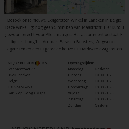
Bezoek onze nieuwe E-sigaretten Winkel in Lanaken in Belgie.
Deze winkel ligt nog geen 5 minuten van Maastricht. Hier kunt u
gewoon terecht voor Alle smaakjes. Het assortiment bestaat E-
liquids, Longfills, Aroma's Base en Boosters, Wegwerp e-
sigaretten en een uitgebreide keuze uit Hardware e-sigaretten.
MR.JOY BELGIUM
B.V
Openingstijden:
Stationsstraat 27
Maandag:
Gesloten
3620 Lanaken
Dinsdag:
10:00 - 18:00
België
Woensdag:
10:00 - 18:00
+31628295953
Donderdag:
10:00 - 18:00
Bekijk op Google Maps
Vrijdag:
10:00 - 18:00
Zaterdag:
10:00 - 18:00
Zondag:
Gesloten