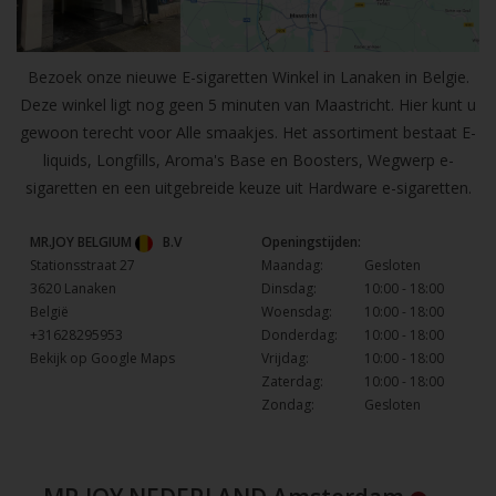
Bezoek onze nieuwe E-sigaretten Winkel in Lanaken in Belgie.
Deze winkel ligt nog geen 5 minuten van Maastricht. Hier kunt u
gewoon terecht voor Alle smaakjes. Het assortiment bestaat E-
liquids, Longfills, Aroma's Base en Boosters, Wegwerp e-
sigaretten en een uitgebreide keuze uit Hardware e-sigaretten.
MR.JOY BELGIUM
B.V
Openingstijden:
Stationsstraat 27
Maandag:
Gesloten
3620 Lanaken
Dinsdag:
10:00 - 18:00
België
Woensdag:
10:00 - 18:00
+31628295953
Donderdag:
10:00 - 18:00
Bekijk op Google Maps
Vrijdag:
10:00 - 18:00
Zaterdag:
10:00 - 18:00
Zondag:
Gesloten