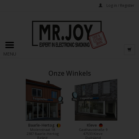
Log in / Register
MENU
Onze Winkels
Baarle-Hertog
Kleve
Molenstraat 18
Gasthausstraße 9
2387 Baarle-Hertog
47533 Kleve
België
Duitsland