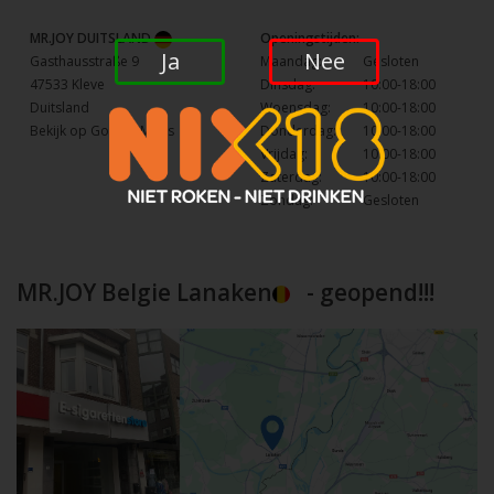
MR.JOY DUITSLAND
Openingstijden:
Ja
Nee
Gasthausstraße 9
Maandag:
Gesloten
47533 Kleve
Dinsdag:
10:00-18:00
Duitsland
Woensdag:
10:00-18:00
Bekijk op Google Maps
Donderdag:
10:00-18:00
Vrijdag:
10:00-18:00
Zaterdag:
10:00-18:00
Zondag:
Gesloten
MR.JOY Belgie Lanaken
- geopend!!!