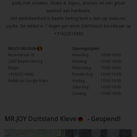
pods met smaken, Shake & Vapes, aroma’s en een groot
aanbod aan hardware.
Het winkelaanbod in baarle hertog kunt u zien op
www.mr-
joy.be
. De winkel is 7 dagen per week telefonisch bereikbaar op
+31622518882
MR.JOY BELGIUM
Openingstijden:
Molenstraat 18
Maandag:
10:00-18:00
2387 Baarle-Hertog
Dinsdag:
10:00-18:00
België
Woensdag:
10:00-18:00
+31622518882
Donderdag:
10:00-18:00
Bekijk op Google Maps
Vrijdag:
10:00-18:00
Zaterdag:
10:00-18:00
Zondag:
10:00-18:00
MR.JOY Duitsland Kleve
- Geopend!