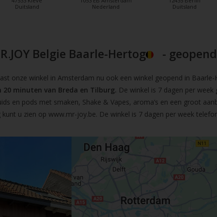
47533 Kleve
1053 EB Amsterdam
12435 Berlin
Duitsland
Nederland
Duitsland
R.JOY Belgie Baarle-Hertog
- geopend!
t onze winkel in Amsterdam nu ook een winkel geopend in Baarle-He
 20 minuten van Breda en Tilburg.
De winkel is 7 dagen per week 
iquids en pods met smaken, Shake & Vapes, aroma’s en een groot aan
 kunt u zien op
www.mr-joy.be
. De winkel is 7 dagen per week telefo