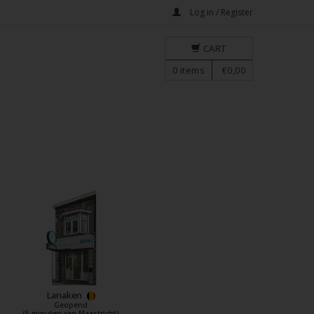
Log in / Register
CART
0
items
€0,00
Lanaken
Geopend
(5 minuten van Maastricht)