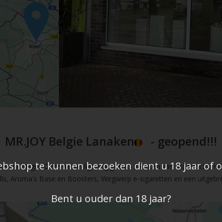
MR.JOY Belgie Lanaken
- geopend!!!
shop te kunnen bezoeken dient u 18 jaar of ou
en in Belgie. Deze winkel ligt nog geen 5 minuten van Maastricht. Hi
fills, Aroma's Base en Boosters, Wegwerp e-sigaretten en een uitgebre
Bent u ouder dan 18 jaar?