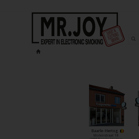
Baarle-Hertog
Molenstraat 18