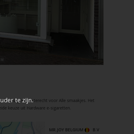
der te zijn.
er kunt u gewoon terecht voor Alle smaakjes. Het
ide keuze uit Hardware e-sigaretten.
MR.JOY BELGIUM
B.V